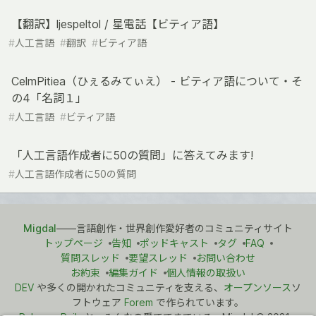
【翻訳】ljespeltol / 星電話【ビティア語】
#
人工言語
#
翻訳
#
ビティア語
CelmPitiea（ひぇるみてぃえ） - ビティア語について・そ
の4「名詞１」
#
人工言語
#
ビティア語
「人工言語作成者に50の質問」に答えてみます!
#
人工言語作成者に50の質問
Migdal
――言語創作・世界創作愛好者のコミュニティサイト
トップページ
告知
ポッドキャスト
タグ
FAQ
質問スレッド
要望スレッド
お問い合わせ
お約束
編集ガイド
個人情報の取扱い
DEV
や多くの開かれたコミュニティを支える、
オープンソース
ソ
フトウェア
Forem
で作られています。