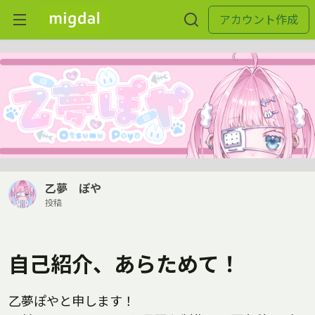
アカウント作成
乙夢 ぽや
投稿
自己紹介、あらためて！
乙夢ぽやと申します！