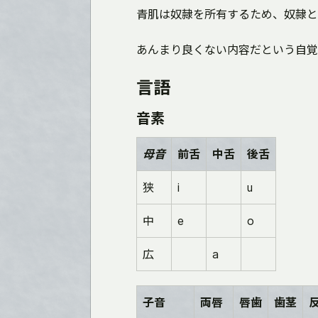
青肌は奴隷を所有するため、奴隷と
あんまり良くない内容だという自覚
言語
音素
母音
前舌
中舌
後舌
狭
i
u
中
e
o
広
a
子音
両唇
唇歯
歯茎