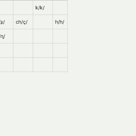
k/k/
/ʂ/
ch/ç/
h/h/
/ɳ/