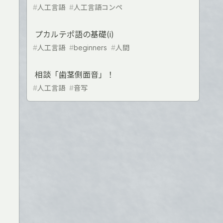
#
人工言語
#
人工言語コンペ
プカルテポ語の基礎(i)
#
人工言語
#
beginners
#
人間
相談「歯茎側面音」！
#
人工言語
#
音写