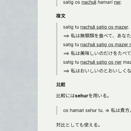
satig os
nachuli
hamari
ner
.
複文
satig tu
nachuli satig os mazer
==> 私は無顎類を食べて、あ
satig tu
nachuli satig os mazer 
==> 私は美味しいのだけをた
satig tu
nachuli satig os ner
ma
==> 私はおいしいのとおいし
比較
比較には
sehur
を用いる。
os hamari sehur tu. => 
対比としても使える。