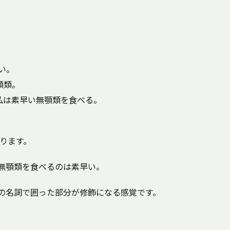
早い。
い無顎類。
ner. => 私は素早い無顎類を食べる。
ります。
i. => 私が無顎類を食べるのは素早い。
の名詞で囲った部分が修飾になる感覚です。