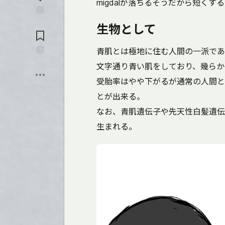
を
migdalが落ちるそうだから短くする
入
れ
コ
る
生物として
メ
ン
ト
青肌とは極地に住む人間の一派であ
に
保
文字通り青い肌をしており、幾らか
飛
存
ぶ
受胎率はやや下がるが通常の人間と
とが出来る。
なお、青肌遺伝子や先天性白髪遺伝
生まれる。