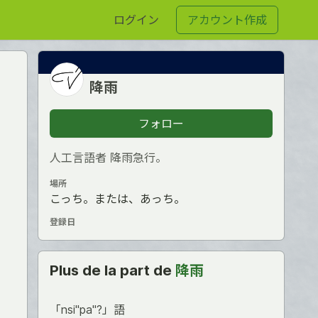
ログイン
アカウント作成
降雨
フォロー
人工言語者 降雨急行。
場所
こっち。または、あっち。
登録日
Plus de la part de
降雨
「nsi"pa"?」語