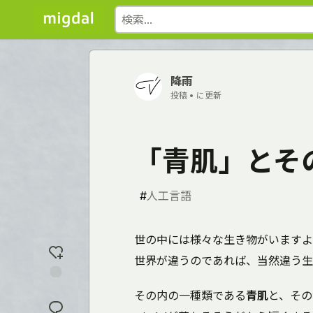
降雨
投稿 •
に更新
「青肌」とそ
#
人工言語
世の中には様々な生き物がいますよ
世界が違うのであれば、当然違う生
反
その内の一種類である
青肌
と、その
応