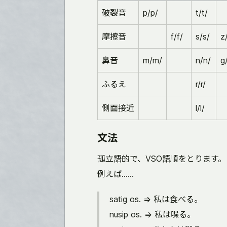
破裂音
p/p/
t/t/
摩擦音
f/f/
s/s/
z
鼻音
m/m/
n/n/
g
ふるえ
r/r/
側面接近
l/l/
文法
孤立語的で、VSO語順をとります。
例えば……
satig os. => 私は食べる。
nusip os. => 私は喋る。