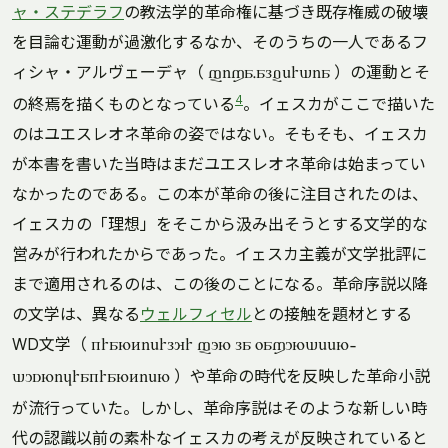
ャ・ステデラフ
の教法学的革命権に基づき既存権威の破壊
を目論む運動が過激化するなか、そのうちの一人であるフ
ィシャ・アルヴェーデャ（
）の運動とそ
fixa.alverdia
4
の終焉を描くものとなっている
。イェスカがここで描いた
のはユエスレオネ革命の姿ではない。そもそも、イェスカ
が本書を書いた当時はまだユエスレオネ革命は始まってい
なかったのである。この本が革命の後に注目されたのは、
イェスカの「理想」をそこから汲み出そうとする文学的な
営みが行われたからであった。イェスカ主義が文学批評に
まで適用されるのは、この後のことになる。革命序説以降
の文学は、異なる
ウェルフィセル
との接触を題材とする
WD文学（
krantierlyr fon la waxundeen-
）や革命の時代を反映した革命小説
dusnijrakrantien
が流行っていた。しかし、革命序説はそのような新しい時
代の認識以前の素朴なイェスカの考えが反映されていると