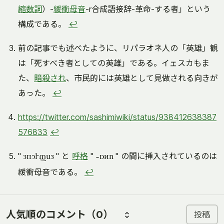
縮数詞
）-
緩衝母音
-r合成語接辞-革命-する者」という
構成である。
↩
前の記事でも述べたように、リパラオネ人の「英雄」観
は「死すべき者としての英雄」である。イェスカもま
た、
暗殺され
、市民的には英雄として見做される向きが
あった。
↩
https://twitter.com/sashimiwiki/status/938412638387
576833
↩
"
" と
呼格
"
" の間に挿入されているのは
lkurfel
-sti
緩衝母音である。
↩
人気順のコメント
（0）
投稿