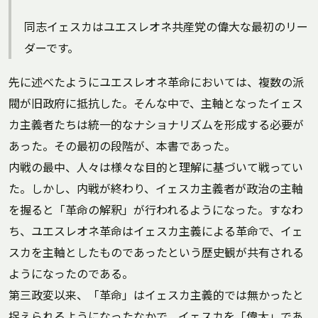
同志イェスカはユエスレオネ共産党の偉大な最初のリー
ダーです。
先に述べたようにユエスレオネ革命においては、複数の派
閥が旧政府に抵抗した。そんな中で、主軸となったイェス
カ主義者たちは統一的なナショナリズムを形成する必要が
あった。その最初の段階が、本書であった。
内戦の最中、人々は様々な目的と理解に基づいて戦ってい
た。しかし、内戦が終わり、イェスカ主義者が政治の主軸
を握ると「革命の解釈」が行われるようになった。すなわ
ち、ユエスレオネ革命はイェスカ主義による革命で、イェ
スカを主軸としたものであったという歴史観が共有される
ようになったのである。
第三政変以来、「革命」はイェスカ主義的では無かったと
捉えられるようになったなかで、イェスカを「偉大」であ