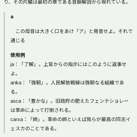
り、その片鱗は最初の章である音韻解説から現れている。
a
この母音は大きく口をあけ「ア」と発音せよ。それで
通じる
使用例
ja：「了解」。上官からの指示にはこのように返事せ
よ。
anka：「強靭」。人民解放戦線は強靭なる組織であ
る。
asca：「豊かな」。旧政府の肥えたフェンテショレー
は革命によって打倒される。
carxa：「姉」。革命の姉といえば我らが最高の同志イ
ェスカのことである。