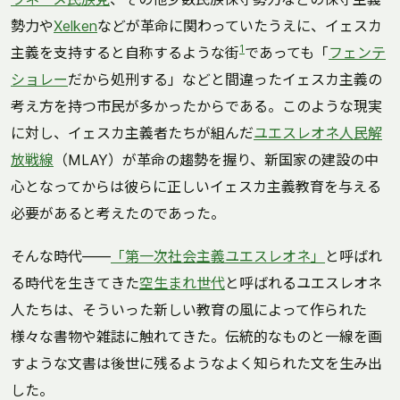
勢力や
Xelken
などが革命に関わっていたうえに、イェスカ
1
主義を支持すると自称するような街
であっても「
フェンテ
ショレー
だから処刑する」などと間違ったイェスカ主義の
考え方を持つ市民が多かったからである。このような現実
に対し、イェスカ主義者たちが組んだ
ユエスレオネ人民解
放戦線
（MLAY）が革命の趨勢を握り、新国家の建設の中
心となってからは彼らに正しいイェスカ主義教育を与える
必要があると考えたのであった。
そんな時代――
「第一次社会主義ユエスレオネ」
と呼ばれ
る時代を生きてきた
空生まれ世代
と呼ばれるユエスレオネ
人たちは、そういった新しい教育の風によって作られた
様々な書物や雑誌に触れてきた。伝統的なものと一線を画
すような文書は後世に残るようなよく知られた文を生み出
した。