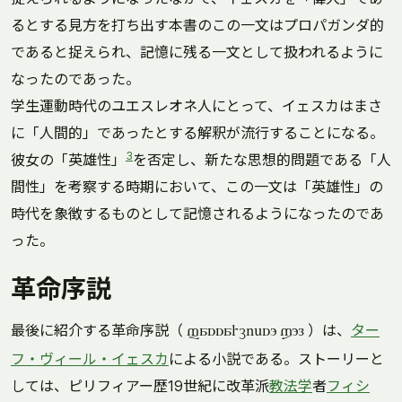
るとする見方を打ち出す本書のこの一文はプロパガンダ的
であると捉えられ、記憶に残る一文として扱われるように
なったのであった。
学生運動時代のユエスレオネ人にとって、イェスカはまさ
に「人間的」であったとする解釈が流行することになる。
3
彼女の「英雄性」
を否定し、新たな思想的問題である「人
間性」を考察する時期において、この一文は「英雄性」の
時代を象徴するものとして記憶されるようになったのであ
った。
革命序説
最後に紹介する革命序説（
）は、
ター
fassarcieso xol
フ・ヴィール・イェスカ
による小説である。ストーリーと
しては、ピリフィアー歴19世紀に改革派
教法学
者
フィシ