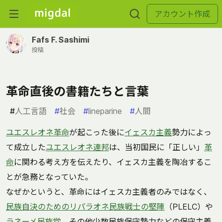
アカウント作成
Fafs F. Sashimi
投稿
革命直後の書籍たちと言葉
#
人工言語
#
社会
#
lineparine
#
人間
ユエスレオネ革命
が起こった後に
イェスカ主義
勢力によっ
て成立した
ユエスレオネ連邦
は、当初国民に「正しい」
革
命
に関わる考え方を伝えたり、イェスカ主義を陶冶するこ
とが急務となっていた。
なぜかというと、革命にはイェスカ主義者のみではなく、
民族自決のためのリパラオネ民族戦士の堅陣
（PLELC）や
ラネーメ民族党
、その他少数民族保守勢力などの保守主義