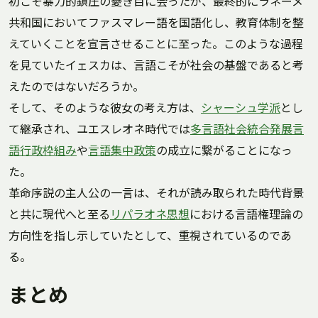
初こそ暴力的鎮圧の憂き目に会ったが、最終的にラネーメ
共和国においてファスマレー語を国語化し、教育体制を整
えていくことを宣言させることに至った。このような過程
を見ていたイェスカは、言語こそが社会の基盤であると考
えたのではないだろうか。
そして、そのような彼女の考え方は、
シャーシュ学派
とし
て継承され、ユエスレオネ時代では
多言語社会統合発展言
語行政枠組み
や
言語集中政策
の成立に繋がることになっ
た。
革命序説の主人公の一言は、それが読み取られた時代背景
と共に現代へと至る
リパラオネ思想
における言語権理論の
方向性を指し示していたとして、重視されているのであ
る。
まとめ