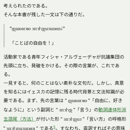
考えられたのである。
そんな本書が残した一文は下の通りだ。
"fenton lkurfelesti!"
「ことばの自由を！」
活動家である青年フィシャ・アルヴェーデャが抗議集団の
先頭に立ち、発破をかける。その際の言葉が、これであ
る。
一見すると、何のことはない素朴な文句だ。しかし、真意
を知るにはイェスカの記憶に残る時代背景と文法知識が必
要である。まず、先の言葉は "
"「自由に、好き
fenton
なように」という副詞と "
"「言う」の
動詞連体形派
lkurf
生語尾（方法）
が付いた形 "
"「言い方」の呼格形
lkurfel
5
"
" である
。すなわち、直訳すればその意味
lkurfelesti