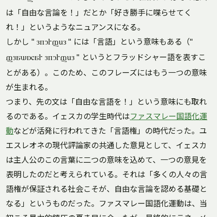
は「自由な言論を！」だとか「好き勝手に喋らせてく
れ！」というようなニュアンスになる。
しかし "
" には「言語」という意味もある（"
lkurfel
" というとフラッドシャー語を表すこ
fladshar lkurfel
とがある）。このため、このフレーズにはもう一つの意味
が生まれる。
つまり、先の文は「自由な言語を！」という意味にも取れ
るのである。イェスカの学生時代は
ファスマレー国語化運
動
などが活発に行われてきた「言語権」の時代だった。ユ
エスレオネの現代評論家の共通した意見として、イェスカ
は主人公のこの言葉に二つの意味を込めて、一つの意見を
表明したのだと考えられている。それは「多くの人々の言
語権が保証される社会こそが、自由な言論を認める基礎と
なる」というものだった。ファスマレー国語化運動は、当