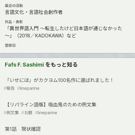
最近の活動
言語文化・言語社会創作者
作品・表彰
「異世界語入門 ～転生したけど日本語が通じなかった
～」（2018／KADOKAWA）など
登録日
Fafs F. Sashimi
をもっと知る
「いせにほ」がカクヨム100名作に選ばれました！
#
報告
#
lineparine
【リパライン語版】吸血鬼のための例文集
#
例文集
#
お題
#
lineparine
第1話 現状確認