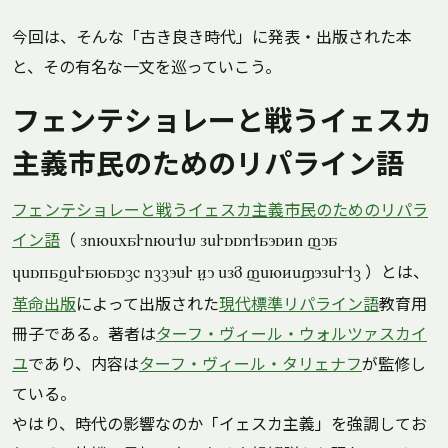
今回は、そんな「古き良き時代」に発表・出版された本
と、その有名な一文を巡っていこう。
フェンテショレーと戦うイェスカ
主義市民のためのリパライン語
フェンテショレーと戦うイェスカ主義市民のためのリパラ
イン語
（
lineparine'd lerssi'aosti fua
）とは、
jeskaveranasch iccoer zu elm fentexoler'c
革命出版
によって出版された
現代標準リパライン語
教育用
冊子である。著者は
ターフ・ヴィール・ウォルツァスカイ
ユ
であり、内容は
ターフ・ヴィール・タリェナフ
が監修し
ている。
やはり、時代の影響なのか「イェスカ主義」を強調してお