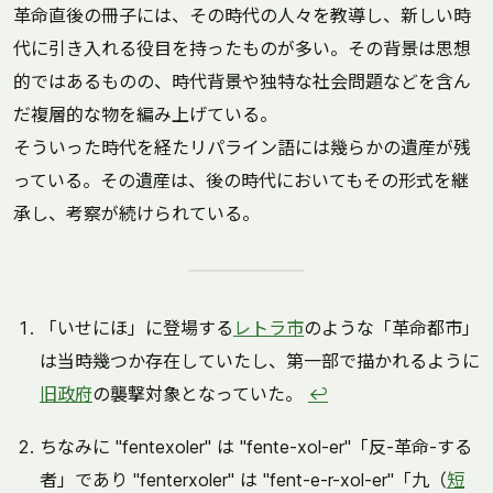
革命直後の冊子には、その時代の人々を教導し、新しい時
代に引き入れる役目を持ったものが多い。その背景は思想
的ではあるものの、時代背景や独特な社会問題などを含ん
だ複層的な物を編み上げている。
そういった時代を経たリパライン語には幾らかの遺産が残
っている。その遺産は、後の時代においてもその形式を継
承し、考察が続けられている。
「いせにほ」に登場する
レトラ市
のような「革命都市」
は当時幾つか存在していたし、第一部で描かれるように
旧政府
の襲撃対象となっていた。
↩
ちなみに "fentexoler" は "fente-xol-er"「反-革命-する
者」であり "fenterxoler" は "fent-e-r-xol-er"「九（
短