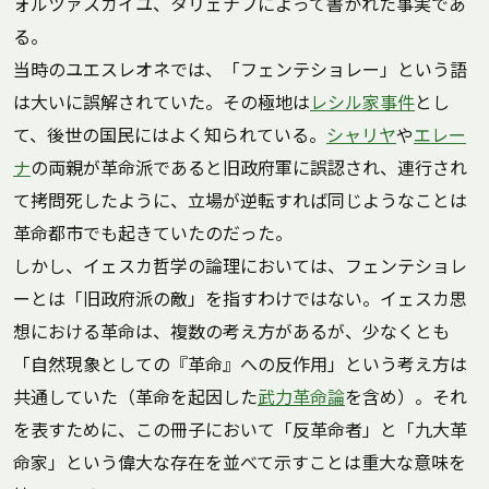
ォルツァスカイユ、タリェナフによって書かれた事実であ
る。
当時のユエスレオネでは、「フェンテショレー」という語
は大いに誤解されていた。その極地は
レシル家事件
とし
て、後世の国民にはよく知られている。
シャリヤ
や
エレー
ナ
の両親が革命派であると旧政府軍に誤認され、連行され
て拷問死したように、立場が逆転すれば同じようなことは
革命都市でも起きていたのだった。
しかし、イェスカ哲学の論理においては、フェンテショレ
ーとは「旧政府派の敵」を指すわけではない。イェスカ思
想における革命は、複数の考え方があるが、少なくとも
「自然現象としての『革命』への反作用」という考え方は
共通していた（革命を起因した
武力革命論
を含め）。それ
を表すために、この冊子において「反革命者」と「九大革
命家」という偉大な存在を並べて示すことは重大な意味を