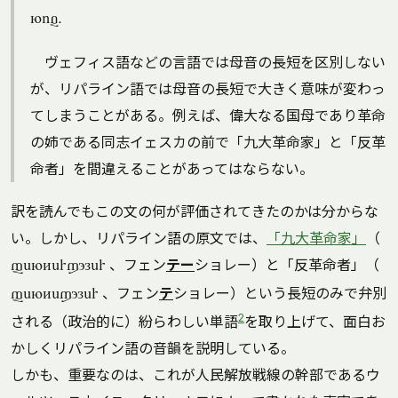
niv.
ヴェフィス語などの言語では母音の長短を区別しない
が、リパライン語では母音の長短で大きく意味が変わっ
てしまうことがある。例えば、偉大なる国母であり革命
の姉である同志イェスカの前で「九大革命家」と「反革
命者」を間違えることがあってはならない。
訳を読んでもこの文の何が評価されてきたのかは分からな
い。しかし、リパライン語の原文では、
「九大革命家」
（
、フェン
テー
ショレー）と「反革命者」（
fenterxoler
、フェン
テ
ショレー）という長短のみで弁別
fentexoler
2
される（政治的に）紛らわしい単語
を取り上げて、面白お
かしくリパライン語の音韻を説明している。
しかも、重要なのは、これが人民解放戦線の幹部であるウ