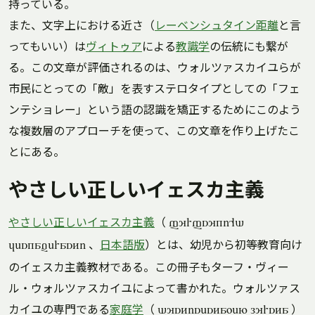
持っている。
また、文字上における近さ（
レーベンシュタイン距離
と言
ってもいい）は
ヴィトゥア
による
教識学
の伝統にも繋が
る。この文章が評価されるのは、ウォルツァスカイユらが
市民にとっての「敵」を表すステロタイプとしての「フェ
ンテショレー」という語の認識を矯正するためにこのよう
な複数層のアプローチを使って、この文章を作り上げたこ
とにある。
やさしい正しいイェスカ主義
やさしい正しいイェスカ主義
（
fyrfsyki'd
、
日本語版
）とは、幼児から初等教育向け
jeskaverasti
のイェスカ主義教材である。この冊子もターフ・ヴィー
ル・ウォルツァスカイユによって書かれた。ウォルツァス
カイユの専門である
家庭学
（
）
dystisestawen lyrsta