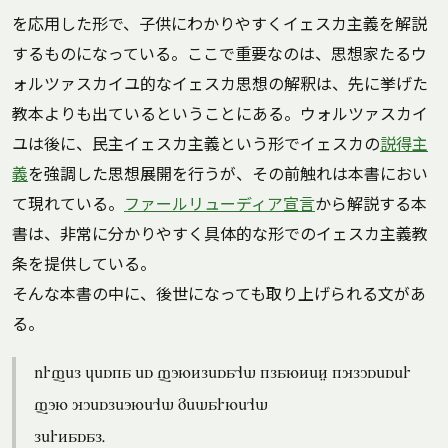
を応用した形で、子供にわかりやすくイェスカ主義を解説
するものになっている。ここで重要なのは、思想家たるウ
ォルツァスカイユ的なイェスカ思想の解釈は、先に挙げた
教本よりも出ているということにある。ウォルツァスカイ
ユは後に、民主イェスカ主義という形でイェスカの
説得主
義
を強調した思想展開を行うが、その前触れは本書におい
て現れている。
ファールリューディア宣言
から解説する本
書は、非常に分かりやすく具体的な形でのイェスカ主義教
条を提供している。
そんな本書の中に、後世になっても取り上げられる文があ
る。
irfel jeska es fontlesa'd klantez kyluseser
fon yuesleone'd medarne'd
lertasal.