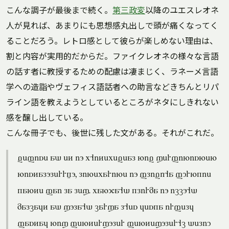
こんな調子が最後まで続く。
第三政変
以降のユエスレオネ
人が見れば、あまりにも思想感丸出しで頭が痛くなってく
ることだろう。レトロ感として彼らが楽しめない理由は、
割と内容が実用的だからだ。ファイクレオネの様々な言語
の話す者に教授するための配慮は凄まじく、ラネーメ言語
学への造詣やヴェフィス語話者への助言などきちんとリパ
ライン語を教えようとしているところがネタにしきれない
感を醸し出している。
こんな冊子でも、後世に残した文がある。それがこれだ。
vefise ad et io p'itepeveal niv xerfinisnen
nistalolerrgo, lineparine io flivi'a furnkie
kante fai la lex. panqa'd klirma io icco'd
malcajt ad xola'd carxa l'es jeska irfelj
fastaj nix fenterxoler fentexoler'c deliu