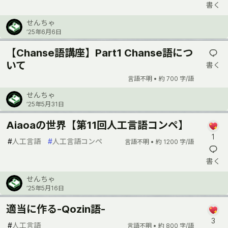
書く
せんちゃ
’25年6月6日
【Chanse語講座】Part1 Chanse語につ
いて
書く
言語不明 •
約 700 字/語
せんちゃ
’25年5月31日
Aiaoaの世界【第11回人工言語コンペ】
1
#
人工言語
#
人工言語コンペ
言語不明 •
約 1200 字/語
書く
せんちゃ
’25年5月16日
適当に作る-Qozin語-
3
#
人工言語
言語不明 •
約 800 字/語