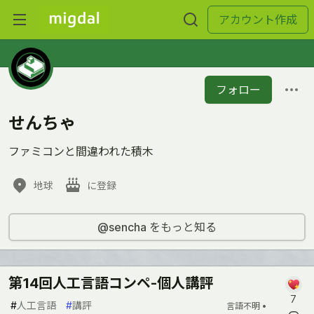
アカウント作成
フォロー
せんちゃ
ファミコンと間違われた積木
地球
に登録
@sencha をもっと知る
第14回人工言語コンペ-個人講評
7
#
人工言語
#
講評
言語不明 •