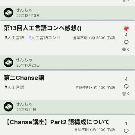
せんちゃ
’25年12月13日
第13回人工言語コンペ感想()
4
#
人工言語
#
人工言語コンペ
言語不明 •
約 3800 字/語
書く
せんちゃ
’25年11月23日
第二Chanse語
4
#
人工言語
言語不明 •
約 400 字/語
書く
せんちゃ
’25年8月4日
【Chanse講座】Part2 語構成について
1
言語不明 •
約 1100 字/語