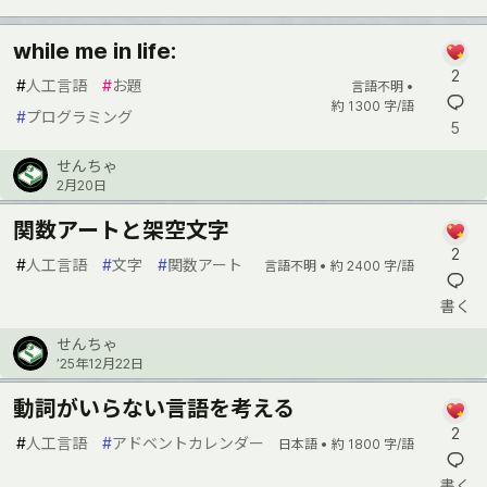
while me in life:
2
#
人工言語
#
お題
言語不明 •
約 1300 字/語
#
プログラミング
5
せんちゃ
2月20日
関数アートと架空文字
2
#
人工言語
#
文字
#
関数アート
言語不明 •
約 2400 字/語
書く
せんちゃ
’25年12月22日
動詞がいらない言語を考える
2
#
人工言語
#
アドベントカレンダー
日本語 •
約 1800 字/語
書く