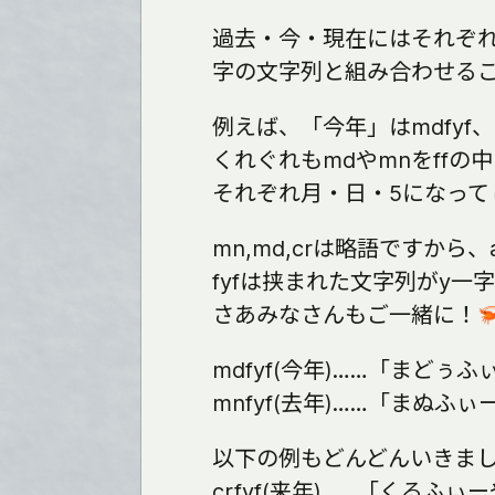
過去・今・現在にはそれぞれ
字の文字列と組み合わせる
例えば、「今年」はmdfyf、
くれぐれもmdやmnをffの中
それぞれ月・日・5になって
mn,md,crは略語ですから
fyfは挟まれた文字列がy一
さあみなさんもご一緒に！
mdfyf(今年)……「まどぅ
mnfyf(去年)……「まぬふ
以下の例もどんどんいきま
crfyf(来年)……「くるふぃ