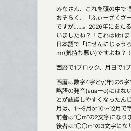
みなさん、これを頭の中で
おそらく、「ふぃーざくざ
ですが……。2026年にあたるzc
いましたね？！これはkb(ま
日本語で「にせんにじゅう
mr(気持ち悪い)ですよね？
西暦で1ブロック、月日で1
西暦は数字4字とy(年)の5
略語の発音(auaーo)には
とが認識しやすくなったん
月は、1〜9月or10〜12月
前者は”〇m”の2文字になり
後者は”〇〇m”の3文字にな