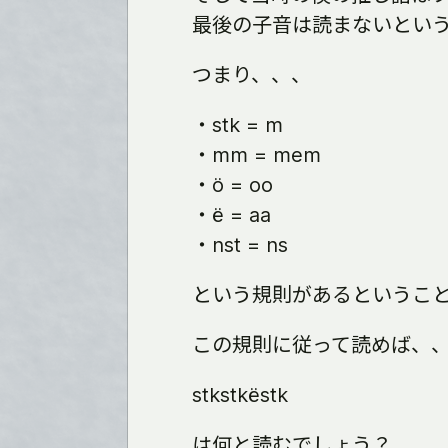
最後の子音は読まないとい
つまり、、、
・stk = m
・mm = mem
・ö = oo
・ë = aa
・nst = ns
という規則があるというこ
この規則に従って読めば、
stkstkëstk
は何と読むでしょう？