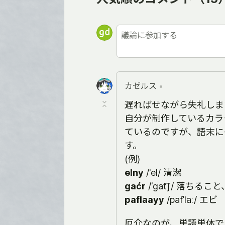
カゼルス
•
遅ればせながら失礼しま
自分が制作しているカラ
ているのですが、語末に
す。
(例)
elny
/ˈel/ 清潔
gaćr
/ˈɡat͡ʃ/ 落ちるこ
paflaayy
/pafˈlaː/ エビ
厄介なのが、単語単体で