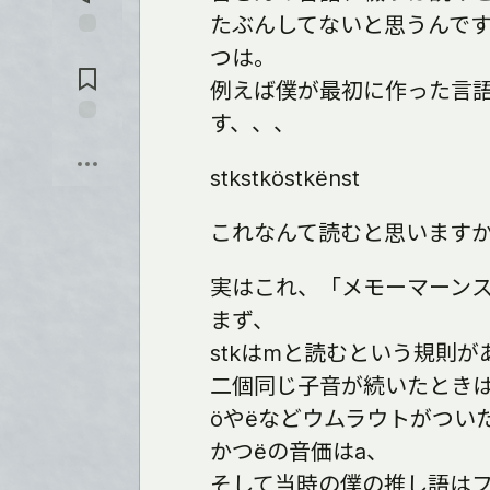
を
入
たぶんしてないと思うんで
れ
コ
つは。
る
メ
例えば僕が最初に作った言
ン
ト
す、、、
に
保
飛
存
ぶ
stkstköstkënst
これなんて読むと思います
実はこれ、「メモーマーン
まず、
stkはmと読むという規則が
二個同じ子音が続いたとき
öやëなどウムラウトがつい
かつëの音価はa、
そして当時の僕の推し語は