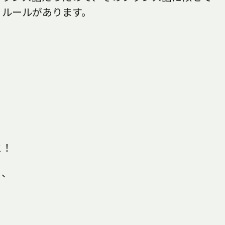
うルールがあります。
と！
、、