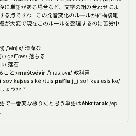
後に単語がある場合など、文字の組み合わせによ
する点ですね…この発音変化のルールが結構複雑
握が大変で現在このルールを整理するのに苦労中
 /ˈelnjis/ 清潔な
 /ˈɡat͡ʃɾəs/ 落ちる
aʃik/ 落石
教えること>
maśtsévir
/ˈmasːəviɾ/ 教科書
i
sov kajsesis ké /tuis
pafˈlaːjː ͜ i
sof ˈkasːesis kə/
しょうか？
語で一番変な綴りだと思う単語は
ébkrtarak
/əp
…