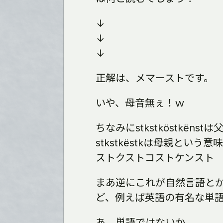
↓
↓
↓
正解は、メマーストです。
いや、母音無ぇ！ｗ
ちなみにstkstköstkënst
stkstkëstkは母親という意
ストクストコストケンスト
まあ逆にこれが自然言語と
ど、例えば英語の有名な単語（
あ、単語ではないか。