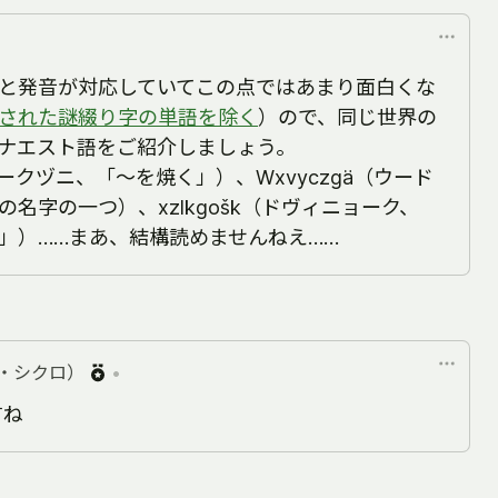
と発音が対応していてこの点ではあまり面白くな
された謎綴り字の単語を除く
）ので、同じ世界の
ナエスト語をご紹介しましょう。
ウウィークヅニ、「～を焼く」）、Wxvyczgä（ウード
名字の一つ）、xzlkgošk（ドヴィニョーク、
」）……まあ、結構読めませんねえ……
・シクロ）
•
すね