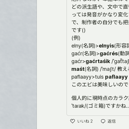
どの派生語や、文中で直
っては発音がかなり変化
で、制作者の自分でも把
です()
(例)
elny(名詞)>
elnyis
(形容詞)
gaćr(名詞)>
gaćrés
(動詞)
gaćr>
gaćrtaśik
/ˈɡat̚t
maśt
(名詞) /ˈmaʃt/ 
paflaayy>tuis
paflaayy 
このエビは美味しいので
個人的に現時点のカラク
ˈtaɾak/(ゴミ箱)ですかね
いいね
2
返信