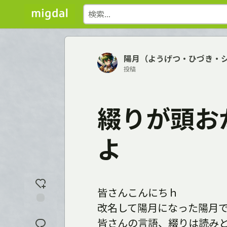
陽月（ようげつ・ひづき・
投稿
綴りが頭お
よ
皆さんこんにちｈ
改名して陽月になった陽月
反
応
皆さんの言語、綴りは読み