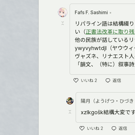
い
い
ね
Fafs F. Sashimi
•
リパライン語は結構綴り
い（
正書法改革に取り残
他の民族が話しているリ
ywyvyhwtdjl（ヤ
ヴャズネ、リナエスト人の
「韻文、（特に）叙事詩
いいね
2
返信
い
い
ね
陽月（ようげつ・ひづき
xzlkgošk結構大変で
いいね
2
返信