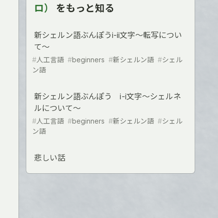
ロ）
をもっと知る
新シェルン語ぶんぽうi-ii文字〜転写につい
て〜
#
人工言語
#
beginners
#
新シェルン語
#
シェル
ン語
新シェルン語ぶんぽう ⅰ-i文字〜シェルネ
ルについて〜
#
人工言語
#
beginners
#
新シェルン語
#
シェル
ン語
悲しい話