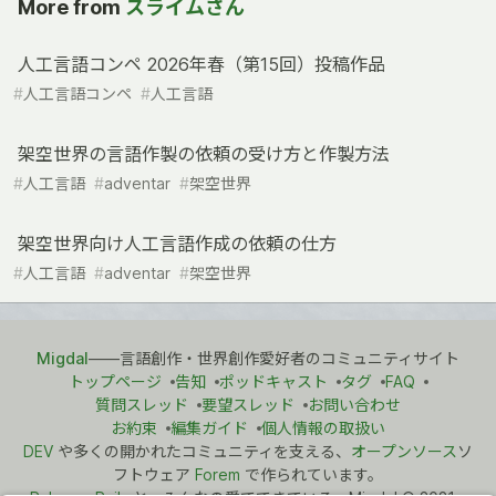
More from
スライムさん
人工言語コンペ 2026年春（第15回）投稿作品
#
人工言語コンペ
#
人工言語
架空世界の言語作製の依頼の受け方と作製方法
#
人工言語
#
adventar
#
架空世界
架空世界向け人工言語作成の依頼の仕方
#
人工言語
#
adventar
#
架空世界
Migdal
――言語創作・世界創作愛好者のコミュニティサイト
トップページ
告知
ポッドキャスト
タグ
FAQ
質問スレッド
要望スレッド
お問い合わせ
お約束
編集ガイド
個人情報の取扱い
DEV
や多くの開かれたコミュニティを支える、
オープンソース
ソ
フトウェア
Forem
で作られています。