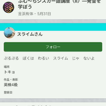
ふむ〜らシスカー語講座〈Ⅱ〉―発音を
学ぼう
言浜有体 -
5月31日
スライムさん
フォロー
ぷるぷる ぼくは わるい スライム じゃ ないよ
場所
トキョ
作品・表彰
英検4級
登録日