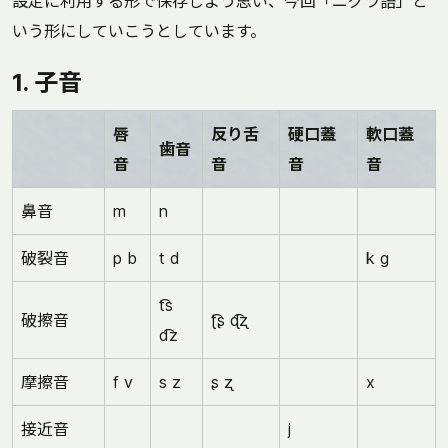
設定に利用する形で保存しよう思い、今回「ニグラ語」と
いう形にしていこうとしています。
1. 子音
唇
反り舌
硬口蓋
軟口蓋
歯音
音
音
音
音
鼻音
m
n
破裂音
p b
t d
k g
t͡s
破擦音
ʈ͡ʂ ɖ͡ʐ
d͡z
摩擦音
f v
s z
ʂ ʐ
x
接近音
j