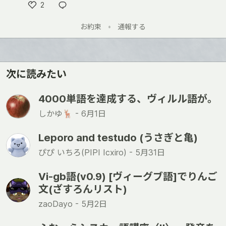
2
い
お約束
•
通報する
い
ね
次に読みたい
4000単語を達成する、ヴィルル語が。
しかゆ🦌 -
6月1日
Leporo and testudo (うさぎと亀)
ぴぴ いちろ(PIPI Icxiro) -
5月31日
Vi-gb語(v0.9) [ヴィーグブ語]でりんご
文(ざすろんリスト)
zaoDayo -
5月2日