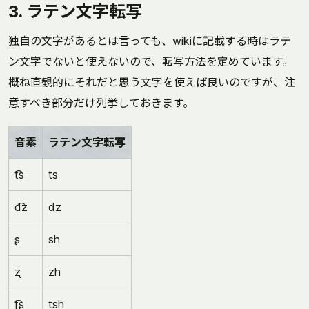
3. ラテン文字転写
独自の文字があるとは言っても、wikiに記載する時はラテ
ン文字でないと使えないので、転写方法を定めています。
概ね直観的にそれだと思う文字を使えば良いのですが、注
意すべき部分だけ列挙しておきます。
音素
ラテン文字転写
t͡s
ts
d͡z
dz
ʂ
sh
ʐ
zh
ʈ͡ʂ
tsh