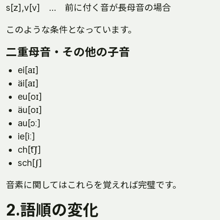
s[z],v[v] … 前に付く音が長母音の場合
このような条件となっています。
二重母音・その他の子音
ei[aɪ]
äi[aɪ]
eu[oɪ]
äu[oɪ]
au[ɔː]
ie[iː]
ch[t͡ʃ]
sch[ʃ]
音素に関してはこれらを覚えれば完璧です。
2.語順の変化