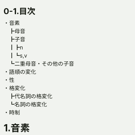
0-1.目次
・音素
┣母音
┣子音
┃┣n
┃┗s,v
┗二重母音・その他の子音
・語順の変化
・性
・格変化
┣代名詞の格変化
┗名詞の格変化
・時制
1.音素