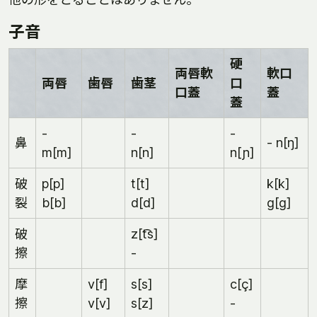
子音
硬
両唇軟
軟口
両唇
歯唇
歯茎
口
口蓋
蓋
蓋
-
-
-
鼻
- n[ŋ]
m[m]
n[n]
n[ɲ]
破
p[p]
t[t]
k[k]
裂
b[b]
d[d]
g[g]
破
z[t͡s]
擦
-
摩
v[f]
s[s]
c[ç]
擦
v[v]
s[z]
-