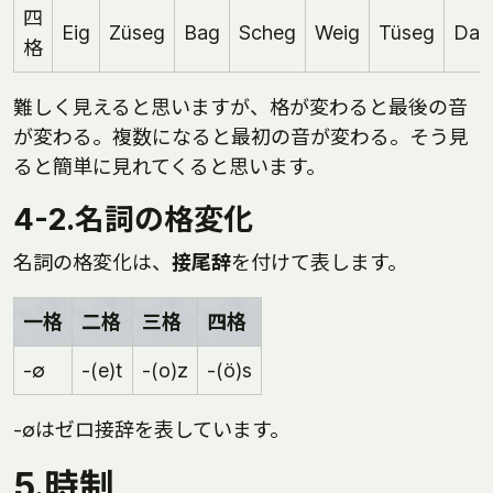
四
Eig
Züseg
Bag
Scheg
Weig
Tüseg
Dag
格
難しく見えると思いますが、格が変わると最後の音
が変わる。複数になると最初の音が変わる。そう見
ると簡単に見れてくると思います。
4-2.名詞の格変化
名詞の格変化は、
接尾辞
を付けて表します。
一格
二格
三格
四格
-∅
-(e)t
-(o)z
-(ö)s
-∅はゼロ接辞を表しています。
5.時制