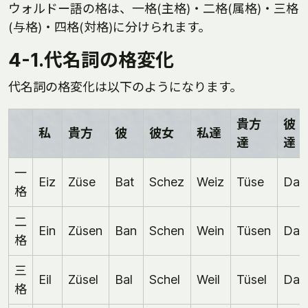
ウォルドー語の格は、一格(主格)・二格(属格)・三格
(与格)・四格(対格)に分けられます。
4-1.代名詞の格変化
代名詞の格変化は以下のようになります。
貴方
彼
私
貴方
彼
彼女
私達
達
達
一
Eiz
Züse
Bat
Schez
Weiz
Tüse
Dat
格
二
Ein
Züsen
Ban
Schen
Wein
Tüsen
Dan
格
三
Eil
Züsel
Bal
Schel
Weil
Tüsel
Dal
格