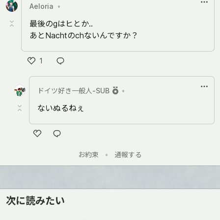
Aeloria
•
最後のgはヒとか..
あとNachtのchないんですか？
1
い
い
ドイツ好き一般人-SUB
•
ね
ないぬるねぇ
い
お約束
•
通報する
い
ね
次に読みたい