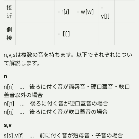
接
-
- r[ɹ]
- w[w]
近
y[j]
側
- l[l]]
接
n,v,sは複数の音を持ちます。以下でそれぞれについ
て解説します。
n
n[n] … 後ろに付く音が両唇音・硬口蓋音・軟口
蓋音以外の場合
n[ɲ] … 後ろに付く音が硬口蓋音の場合
n[ŋ] … 後ろに付く音が軟口蓋音の場合
s,v
s[s],v[f] … 前に付く音が短母音・子音の場合