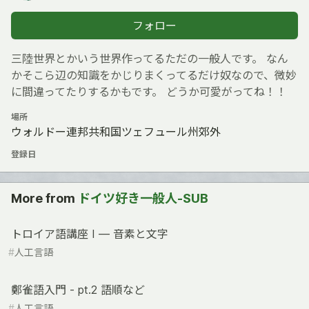
フォロー
三陸世界とかいう世界作ってるただの一般人です。 なん
かそこら辺の知識をかじりまくってるだけ奴なので、微妙
に間違ってたりするかもです。 どうか可愛がってね！！
場所
ウォルドー連邦共和国ツェフュール州郊外
登録日
More from
ドイツ好き一般人-SUB
トロイア語講座 I ― 音素と文字
#
人工言語
鄭雀語入門 - pt.2 語順など
#
人工言語