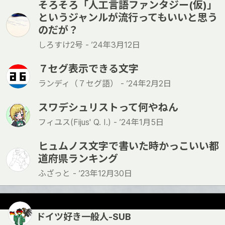
そろそろ「人工言語ファンタジー(仮)」
というジャンルが流行ってもいいと思う
のだが？
しろすけ2号 -
’24年3月12日
７セグ表示できる文字
ランディ（７セグ語） -
’24年2月2日
スワデシュリストって何やねん
フィユス(Fijus' Q. I.) -
’24年1月5日
ヒュムノス文字で書いた時かっこいい都
道府県ランキング
ふざっと -
’23年12月30日
ドイツ好き一般人-SUB