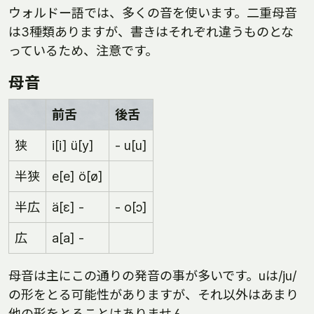
ウォルドー語では、多くの音を使います。二重母音
は3種類ありますが、書きはそれぞれ違うものとな
っているため、注意です。
母音
前舌
後舌
狭
i[i] ü[y]
- u[u]
半狭
e[e] ö[ø]
半広
ä[ɛ] -
- o[ɔ]
広
a[a] -
母音は主にこの通りの発音の事が多いです。uは/ju/
の形をとる可能性がありますが、それ以外はあまり
他の形をとることはありません。