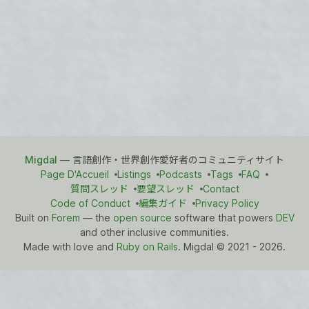
Migdal
— 言語創作・世界創作愛好者のコミュニティサイト
Page D'Accueil
Listings
Podcasts
Tags
FAQ
質問スレッド
要望スレッド
Contact
Code of Conduct
編集ガイド
Privacy Policy
Built on
Forem
— the
open source
software that powers
DEV
and other inclusive communities.
Made with love and
Ruby on Rails
. Migdal
©
2021 - 2026.