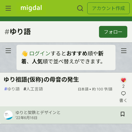
アカウント作成
#
ゆり語
フォロー
👋
ログイン
すると
おすすめ
順や
新
着
、
人気
順で並べ替えができます。
ゆり祖語(仮称)の母音の発生
2
#
ゆり語
#
人工言語
日本語 •
約 100 字/語
書く
ゆりと架鉄とデザインと
’22年6月16日