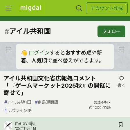
アカウント作成
#
アイル共和国
フォロー
👋
ログイン
すると
おすすめ
順や
新
着
、
人気
順で並べ替えができます。
アイル共和国文化省広報処コメント
「『ゲームマーケット2025秋』の開催に
書く
寄せて」
#
アイル共和国
#
東島通商語
言語不明 •
約 1200 字/語
#
リパライン語
meloviliju
’25年11月4日