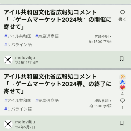
アイル共和国文化省広報処コメント
「『ゲームマーケット2024秋』の開催に
書く
寄せて」
#
アイル共和国
#
東島通商語
言語不明 •
約 1600 字/語
#
リパライン語
meloviliju
’24年11月14日
アイル共和国文化省広報処コメント
「『ゲームマーケット2024春』の終了に
寄せて」
4
#
アイル共和国
#
東島通商語
複数言語 •
約 1500 字/語
1
#
リパライン語
meloviliju
’24年5月2日