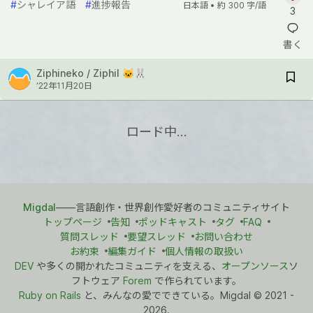
#
シャレイア語
#
進捗報告
日本語 •
約 300 字/語
3
書く
Ziphineko / Ziphil 🐱🐰
’22年11月20日
ロード中…
Migdal
――言語創作・世界創作愛好者のコミュニティサイト
トップページ
告知
ポッドキャスト
タグ
FAQ
質問スレッド
要望スレッド
お問い合わせ
お約束
編集ガイド
個人情報の取扱い
DEV
や多くの開かれたコミュニティを支える、
オープンソース
ソ
フトウェア
Forem
で作られています。
Ruby on Rails
と、みんなの愛でできている。Migdal
©
2021 -
2026.