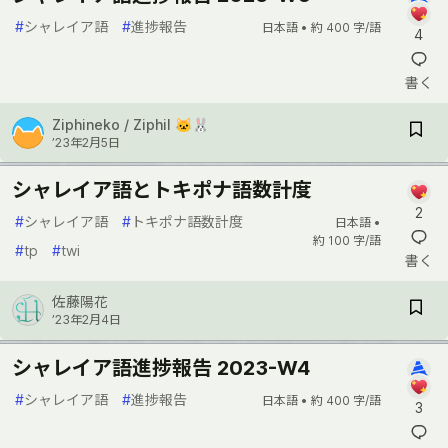
#
シャレイア語
#
進捗報告
日本語 •
約 400 字/語
4
書く
Ziphineko / Ziphil 🐱🐰
’23年2月5日
シャレイア語とトキポナ語数計度
2
#
シャレイア語
#
トキポナ語数計度
日本語 •
約 100 字/語
#
tp
#
twi
書く
佐藤陽花
’23年2月4日
シャレイア語進捗報告 2023-W4
#
シャレイア語
#
進捗報告
日本語 •
約 400 字/語
3