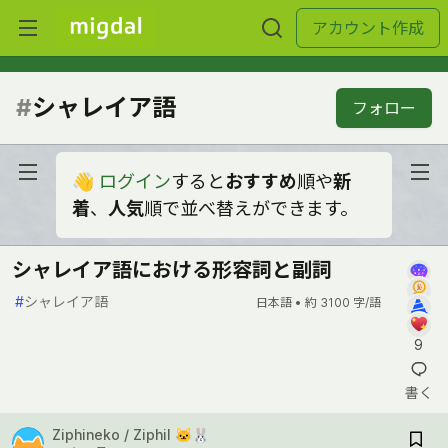
アカウント作成
#
シャレイア語
フォロー
👋
ログイン
すると
おすすめ
順や
新
着
、
人気
順で並べ替えができます。
シャレイア語における形容詞と副詞
#
シャレイア語
日本語 •
約 3100 字/語
9
書く
Ziphineko / Ziphil 🐱🐰