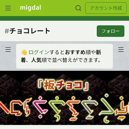
アカウント作成
#
チョコレート
フォロー
👋
ログイン
すると
おすすめ
順や
新
着
、
人気
順で並べ替えができます。