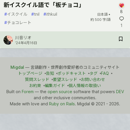
新イスクイル語で「板チョコ」
8
#
イスクイル
#
tnil
#
ithkuil
日本語 •
約 500 字/語
#
チョコレート
1
川音リオ
’24年4月16日
Migdal
— 言語創作・世界創作愛好者のコミュニティサイト
トップページ
告知
ポッドキャスト
タグ
FAQ
質問スレッド
要望スレッド
お問い合わせ
お約束
編集ガイド
個人情報の取扱い
Built on
Forem
— the
open source
software that powers
DEV
and other inclusive communities.
Made with love and
Ruby on Rails
. Migdal
©
2021 - 2026.