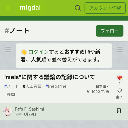
アカウント作成
#
ノート
フォロー
👋
ログイン
すると
おすすめ
順や
新
着
、
人気
順で並べ替えができます。
"mels"に関する議論の記録について
1
#
ノート
#
人工言語
#
lineparine
日本語 •
約 1000 字/語
#
疑問
書く
Fafs F. Sashimi
’24年1月29日