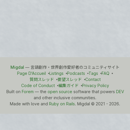
Migdal
— 言語創作・世界創作愛好者のコミュニティサイト
Page D'Accueil
Listings
Podcasts
Tags
FAQ
質問スレッド
要望スレッド
Contact
Code of Conduct
編集ガイド
Privacy Policy
Built on
Forem
— the
open source
software that powers
DEV
and other inclusive communities.
Made with love and
Ruby on Rails
. Migdal
©
2021 - 2026.