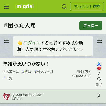
アカウント作成
#
困った人用
フォロー
👋
ログイン
すると
おすすめ
順や
新
着
、
人気
順で並べ替えができます。
単語が思いつかない！
#
人工言語
#
単語
#
困った人用
言語不明 •
7
約 1800 字/語
#
一覧
書く
green_vertical_bar
5月9日