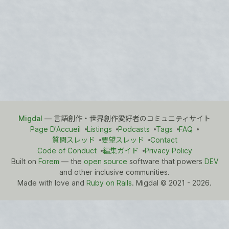
Migdal
— 言語創作・世界創作愛好者のコミュニティサイト
Page D'Accueil
Listings
Podcasts
Tags
FAQ
質問スレッド
要望スレッド
Contact
Code of Conduct
編集ガイド
Privacy Policy
Built on
Forem
— the
open source
software that powers
DEV
and other inclusive communities.
Made with love and
Ruby on Rails
. Migdal
©
2021 - 2026.