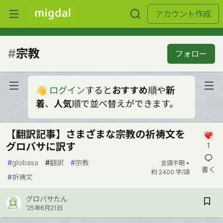
アカウント作成
#
宗教
フォロー
👋
ログイン
すると
おすすめ
順や
新
着
、
人気
順で並べ替えができます。
【翻訳記事】さまざまな宗教の祈祷文を
グロバサに訳す
1
#
globasa
#
翻訳
#
宗教
言語不明 •
書く
約 2400 字/語
#
祈祷文
グロバサたん
’25年6月21日