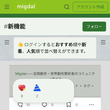
アカウント作成
#
新機能
フォロー
👋
ログイン
すると
おすすめ
順や
新
着
、
人気
順で並べ替えができます。