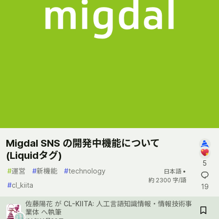
Migdal SNS の開発中機能について
(Liquidタグ)
5
#
運営
#
新機能
#
technology
日本語 •
約 2300 字/語
#
cl_kiita
19
佐藤陽花
が
CL-KIITA: 人工言語知識情報・情報技術事
業体
へ執筆