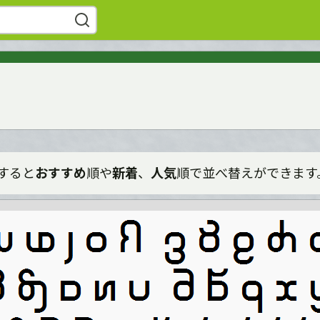
すると
おすすめ
順や
新着
、
人気
順で並べ替えができます