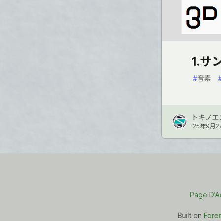
1.
#
音素
トキノエヌ 
’25年9月2
Page D'A
Built on
Fore