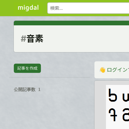
#
音素
記事を作成
👋
ログイン
公開記事数 1