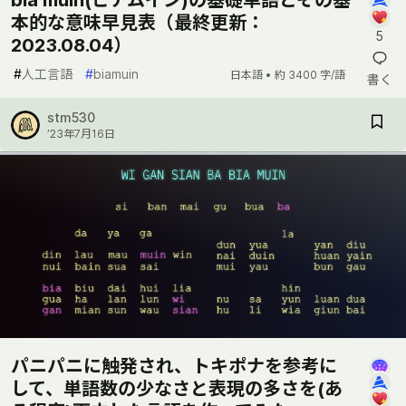
本的な意味早見表（最終更新：
5
2023.08.04）
#
人工言語
#
biamuin
日本語 •
約 3400 字/語
書く
stm530
’23年7月16日
パニパニに触発され、トキポナを参考に
して、単語数の少なさと表現の多さを(あ