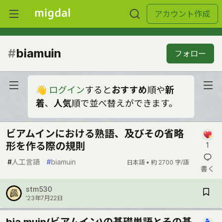
アカウント作成
#
biamuin
フォロー
👋
ログイン
すると
おすすめ
順や
新
着
、
人気
順で並べ替えができます。
ビアムインにおける熟語、及びその省略
形を作る際の規則
1
#
人工言語
#
biamuin
日本語 •
約 2700 字/語
書く
stm530
’23年7月22日
bia muin(ビアムイン)の基礎単語とその基