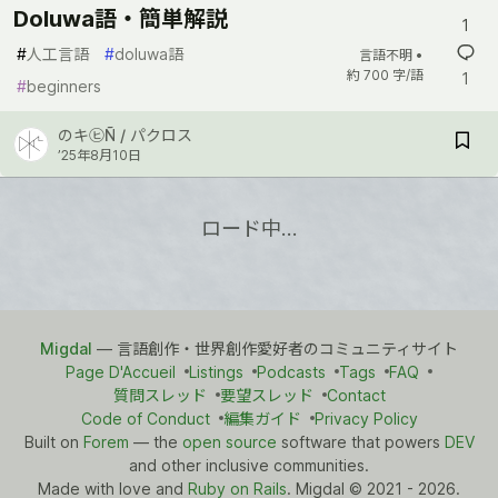
Doluwa語・簡単解説
1
#
人工言語
#
doluwa語
言語不明 •
約 700 字/語
1
#
beginners
のキ㋪Ñ / パクロス
’25年8月10日
ロード中…
Migdal
— 言語創作・世界創作愛好者のコミュニティサイト
Page D'Accueil
Listings
Podcasts
Tags
FAQ
質問スレッド
要望スレッド
Contact
Code of Conduct
編集ガイド
Privacy Policy
Built on
Forem
— the
open source
software that powers
DEV
and other inclusive communities.
Made with love and
Ruby on Rails
. Migdal
©
2021 - 2026.