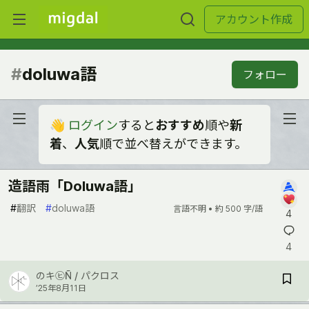
アカウント作成
#
doluwa語
フォロー
👋
ログイン
すると
おすすめ
順や
新
着
、
人気
順で並べ替えができます。
造語雨「Doluwa語」
#
翻訳
#
doluwa語
言語不明 •
約 500 字/語
4
4
のキ㋪Ñ / パクロス
’25年8月11日