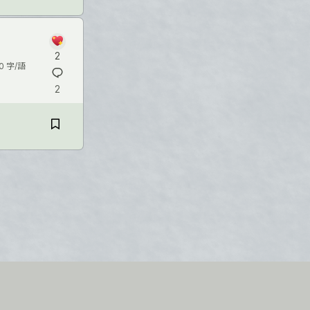
2
0 字/語
2