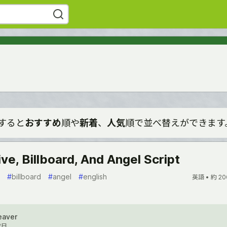
すると
おすすめ
順や
新着
、
人気
順で並べ替えができます
ve, Billboard, And Angel Script
#
billboard
#
angel
#
english
英語 •
約 20
eaver
2日