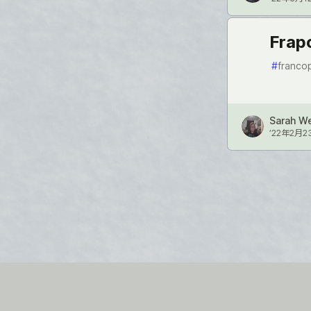
Frap
#
franco
Sarah W
’22年2月2