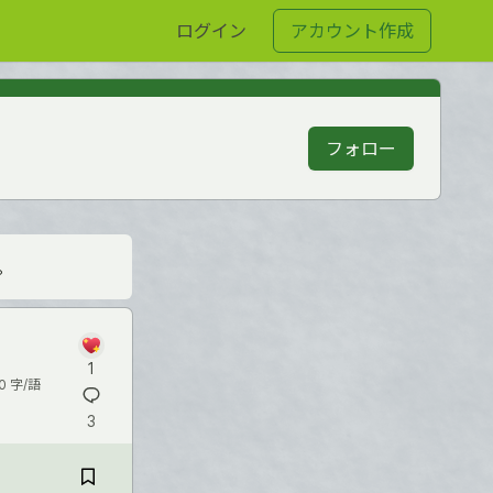
ログイン
アカウント作成
フォロー
。
1
0 字/語
3