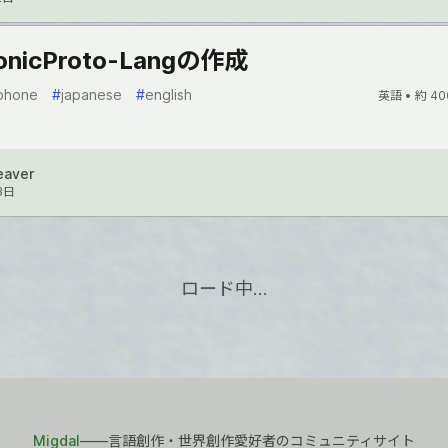
onicProto-Langの作成
phone
#
japanese
#
english
英語 •
約 40
eaver
3日
ロード中…
Migdal
――言語創作・世界創作愛好者のコミュニティサイト