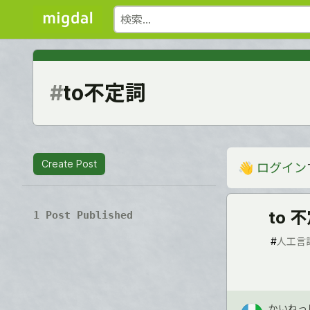
#
to不定詞
Create Post
👋
ログイン
to
1 Post Published
#
人工言
かいねっ