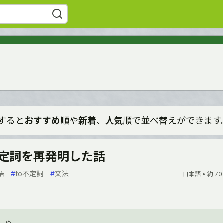
すると
おすすめ
順や
新着
、
人気
順で並べ替えができます
 不定詞を再発明した話
語
#
to不定詞
#
文法
日本語 •
約 70
しゅ