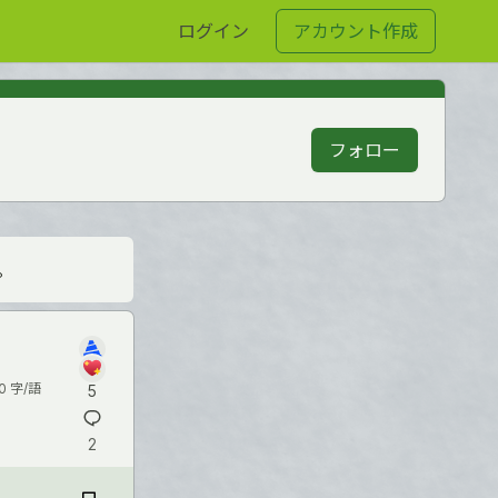
ログイン
アカウント作成
フォロー
。
0 字/語
5
2