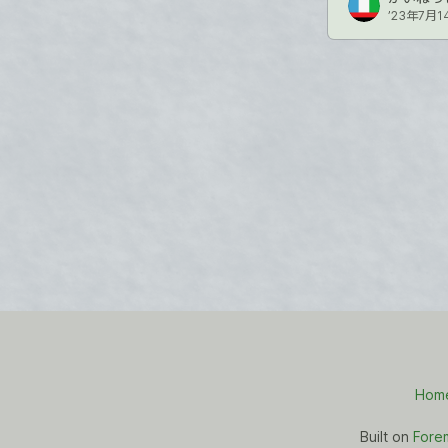
’23年7月1
Hom
Built on
Fore