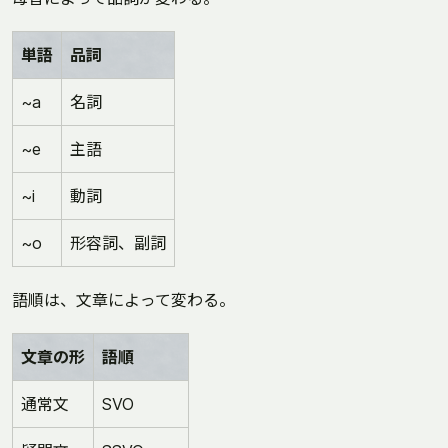
単語
品詞
~a
名詞
~e
主語
~i
動詞
~o
形容詞、副詞
語順は、文章によって変わる。
文章の形
語順
通常文
SVO