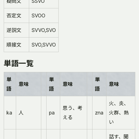
疑問文
SSVO
否定文
SVOO
逆説文
SVVO,SVO
順接文
SVO,SVVO
単語一覧
単
単
単
意味
意味
意味
語
語
語
火、炎、
思う、考
ka
人
pa
zna
火群、熱
える
い
話す、聞