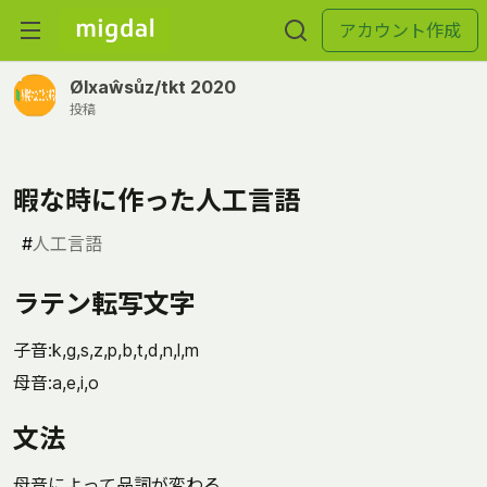
アカウント作成
Ølxaŵsůz/tkt 2020
投稿
暇な時に作った人工言語
#
人工言語
ラテン転写文字
子音:k,g,s,z,p,b,t,d,n,l,m
母音:a,e,i,o
文法
母音によって品詞が変わる。