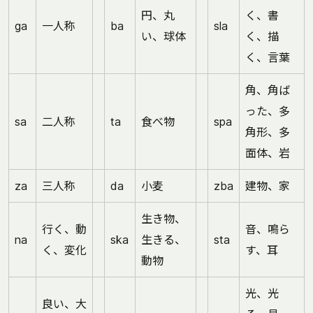
円、丸
く、書
ga
一人称
ba
sla
い、球体
く、描
く、言葉
角、角ば
った、多
sa
二人称
ta
食べ物
spa
角形、多
面体、岩
za
三人称
da
小麦
zba
建物、家
生き物、
行く、動
音、鳴ら
na
ska
生きる、
sta
く、変化
す、耳
動物
光、光
良い、大