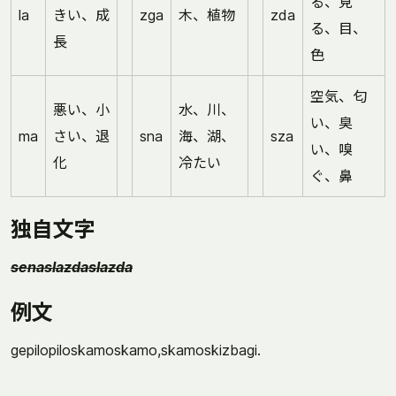
る、見
la
きい、成
zga
木、植物
zda
る、目、
長
色
空気、匂
悪い、小
水、川、
い、臭
ma
さい、退
sna
海、湖、
sza
い、嗅
化
冷たい
ぐ、鼻
独自文字
senaslazdaslazda
例文
gepilopiloskamoskamo,skamoskizbagi.