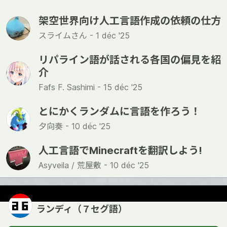
架空世界向け人工言語作成の依頼の仕方
スライムさん -
1 déc '25
リパライン語が話される各国の偏見を紹
介
Fafs F. Sashimi -
15 déc '25
とにかくランダムに言語を作ろう！
夕向奏 -
10 déc '25
人工言語でMinecraftを翻訳しよう!
Asyveila / 荒屋敷 -
10 déc '25
ランディ（７セグ語）