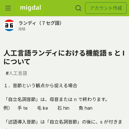
アカウント作成
ランディ（７セグ語）
投稿
人工言語ランディにおける機能語 s と l
について
#
人工言語
１．音節という観点から捉える場合
「自立名詞音節」は、母音または n で終わります。
例） 手 te 毛 ke 石 hin 魚 han
「述語導入音節」は「自立名詞音節」の後に、s が付きま