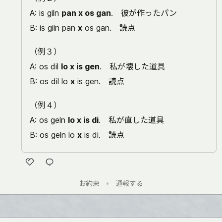
A: is giln
pan x os gan
. 彼が作ったパン
B: is giln pan
x
os gan. 読点
（例３）
A: os dil
lo x is gen
. 私が壊した道具
B: os dil lo
x
is gen. 読点
（例４）
A: os geln
lo x is di
. 私が直した道具
B: os geln lo
x
is di. 読点
い
お約束
•
通報する
い
ね