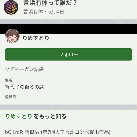
言浜有体って誰だ？
言浜有体 -
5月4日
りめすとり
フォロー
ソディ―ガン語族
場所
智代子の後ろの席
登録日
りめすとり
をもっと知る
bOlLrcR 語概論 (第7回人工言語コンペ提出作品)