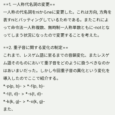
==1. 一人称代名詞の変更==
一人称の代名詞をniからneに変更した。これは方向, 方角を
表すniとバッティングしているためである。またこれによ
って命令法一人称複数、無時制一人称単数ともに-notとな
ってしまう状況になったので変更することを考えた。
==2. 重子音に関する変化の制定==
これまで、レスゲム語に至るまでの音韻変化、またレスゲ
ム語そのものにおいて重子音をどのように扱うべきなのか
はあいまいだった。しかし今回重子音の異化という変化を
導入したのでここで紹介する。
*-p{p, b}- > *-f{p, b}-
*-t{t, d}- > *-s{t, d}-
*-k{k, g}- > *-x{k, g}-
また、