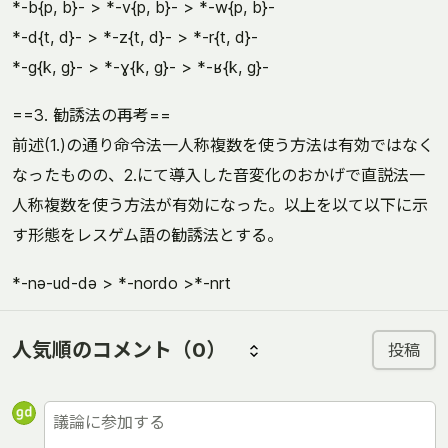
*-b{p, b}- > *-v{p, b}- > *-w{p, b}-
*-d{t, d}- > *-z{t, d}- > *-r{t, d}-
*-g{k, g}- > *-ɣ{k, g}- > *-ʁ{k, g}-
==3. 勧誘法の再考==
前述(1.)の通り命令法一人称複数を使う方法は有効ではなく
なったものの、2.にて導入した音変化のおかげで直説法一
人称複数を使う方法が有効になった。以上を以て以下に示
す形態をレスゲム語の勧誘法とする。
*-nə-ud-də > *-nordo >*-nrt
人気順のコメント
（0）
投稿