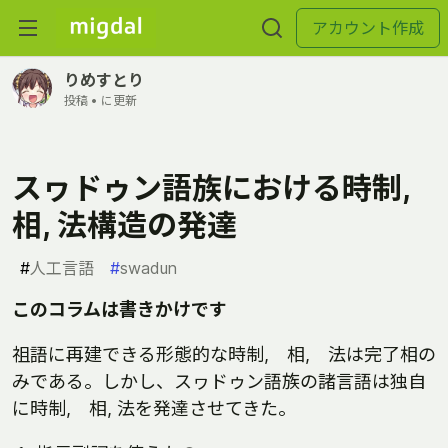
アカウント作成
りめすとり
投稿 •
に更新
スヮドゥン語族における時制,
相, 法構造の発達
#
人工言語
#
swadun
このコラムは書きかけです
祖語に再建できる形態的な時制, 相, 法は完了相の
みである。しかし、スヮドゥン語族の諸言語は独自
に時制, 相, 法を発達させてきた。