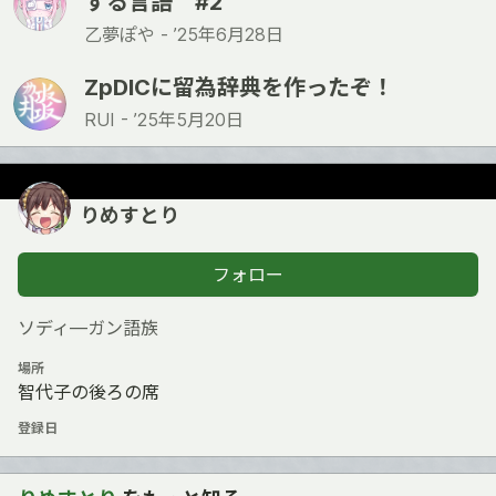
する言語 #2
乙夢ぽや -
’25年6月28日
ZpDICに留為辞典を作ったぞ！
RUI -
’25年5月20日
りめすとり
フォロー
ソディ―ガン語族
場所
智代子の後ろの席
登録日