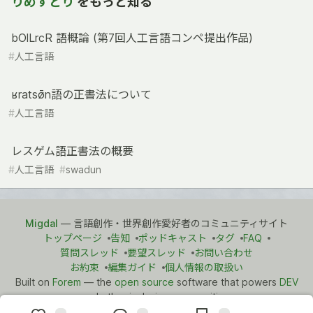
りめすとり
をもっと知る
bOlLrcR 語概論 (第7回人工言語コンペ提出作品)
#
人工言語
ʁratsø̄n語の正書法について
#
人工言語
レスゲム語正書法の概要
#
人工言語
#
swadun
Migdal
— 言語創作・世界創作愛好者のコミュニティサイト
トップページ
告知
ポッドキャスト
タグ
FAQ
質問スレッド
要望スレッド
お問い合わせ
お約束
編集ガイド
個人情報の取扱い
Built on
Forem
— the
open source
software that powers
DEV
and other inclusive communities.
Made with love and
Ruby on Rails
. Migdal
©
2021 - 2026.