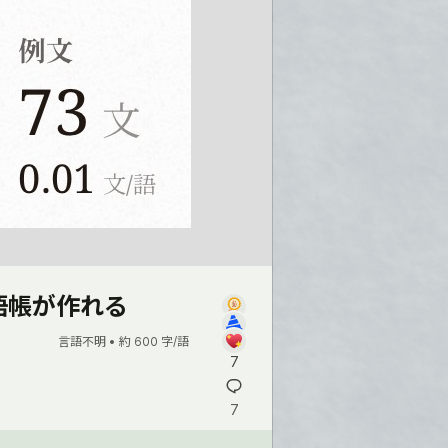
語帳が作れる
言語不明 •
約 600 字/語
7
7