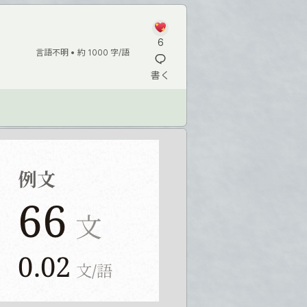
6
言語不明 •
約 1000 字/語
書く