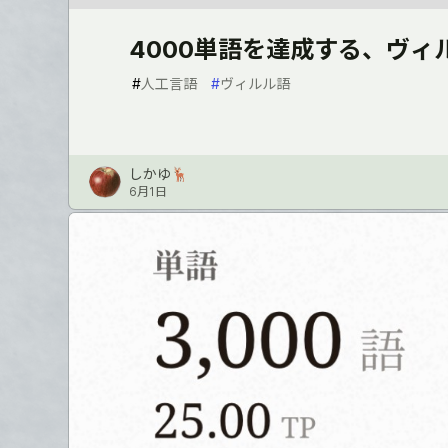
4000単語を達成する、ヴィ
#
人工言語
#
ヴィルル語
しかゆ🦌
6月1日