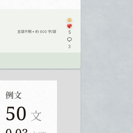
言語不明 •
約 900 字/語
5
3