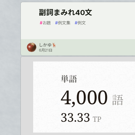
副詞まみれ40文
#
お題
#
例文集
#
例文
しかゆ🦌
6月21日