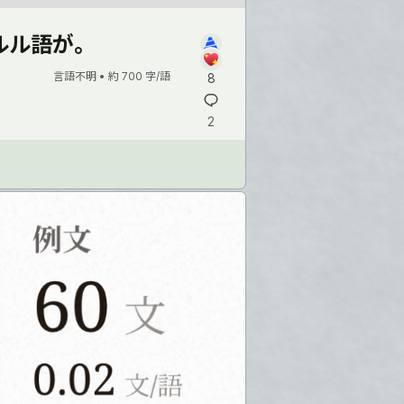
ルル語が。
言語不明 •
約 700 字/語
8
2