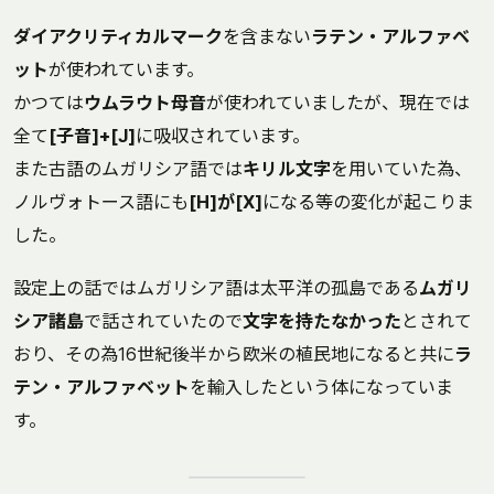
ダイアクリティカルマーク
を含まない
ラテン・アルファベ
ット
が使われています。
かつては
ウムラウト母音
が使われていましたが、現在では
全て
[子音]+[J]
に吸収されています。
また古語のムガリシア語では
キリル文字
を用いていた為、
ノルヴォトース語にも
[H]が[X]
になる等の変化が起こりま
した。
設定上の話ではムガリシア語は太平洋の孤島である
ムガリ
シア諸島
で話されていたので
文字を持たなかった
とされて
おり、その為16世紀後半から欧米の植民地になると共に
ラ
テン・アルファベット
を輸入したという体になっていま
す。