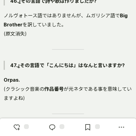
46.¿その言語で詩や歌は作りましたか?
ノルヴォトース語ではありませんが、ムガリシア語で
Big
Brother
を訳していました。
(原文消失)
47.¿その言語で「こんにちは」はなんと言いますか?
Orpas.
(クラシック音楽の
作品番号
が元ネタである事を意味してい
ますよね)
48.¿では、「今晩は満月なので月見をしよう」はなん