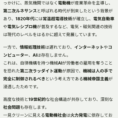
っかけに、蒸気機関ではなく
電動機
が産業革命を主導し、
第二次ルネサンス
と呼ばれる時代が到来したという背景が
あり、
1820年代
には
常温超電導技術
が確立し、
電気自動車
や
電気レシプロ機
が普及するなど、電気・磁気関連の技術
は現代のレベルをはるかに超えて発展しています。
一方で、
情報処理技術
は遅れており、
インターネット
や
コ
ンピューター
、
AI
は存在しません。
これは、自律機構を持つ機械
AI
が労働者の雇用を奪うこと
を恐れた
第二次ラッダイト運動
が原因で、
機械は人の手で
完全に制御されるべき
という考え方である
機械帝国主義
が
浸透したためです。
高度な技術と
19世紀的
な社会構造が共存しており、深刻な
社会問題
も存在します。
一見クリーンに見える
電動機社会
は
火力発電
に依存してお