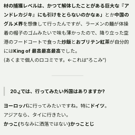
材の捕獲レベルは、かつて解体したことがある巨大な『ア
ンドレカジキ』にも引けをとらないのかなぁ」
とか
中国の
グルメ界
を想像して行ったんですが、ラーメンの麺が体操
着の帽子のゴムみたいで味も薄かったので、降り立った空
港のフードコートで食った
炒飯
と
おブリテン紅茶
が自分的
には
King of 最高最高最高
でした。
(あくまで個人のロコミです。←これは"ろこみ")
20.¿では、行ってみたい外国はありますか?
ヨーロッパ
に行ってみたいですね。特に
ドイツ
。
アジアなら、タイに行きたい。
かっこ(
ちなみに洒落ではない
)かっことじ