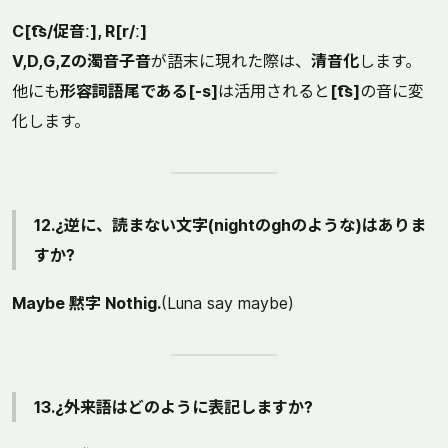
C[t͡s/促音ː], R[r/ː]
V,D,G,Zの濁音子音
が語末に現れた際は、
清音化
します。
他にも
形容詞語尾である[-s]
は活用されると
[t͡s]
の音に変
化します。
12.¿逆に、読まない文字(nightのghのような)はありま
すか?
Maybe 黙字 Nothig.
(Luna say maybe)
13.¿外来語はどのように表記しますか?