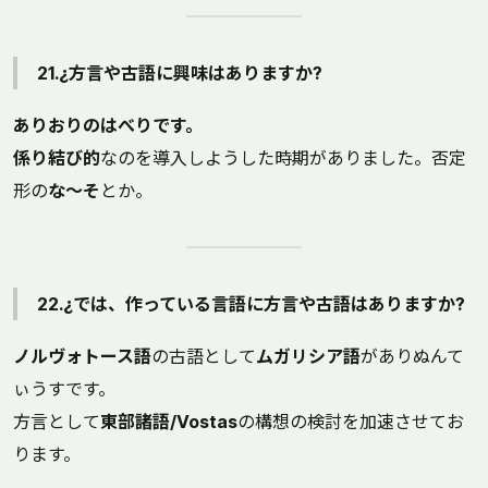
21.¿方言や古語に興味はありますか?
ありおりのはべりです。
係り結び的
なのを導入しようした時期がありました。否定
形の
な～そ
とか。
22.¿では、作っている言語に方言や古語はありますか?
ノルヴォトース語
の古語として
ムガリシア語
がありぬんて
ぃうすです。
方言として
東部諸語/Vostas
の構想の検討を加速させてお
ります。