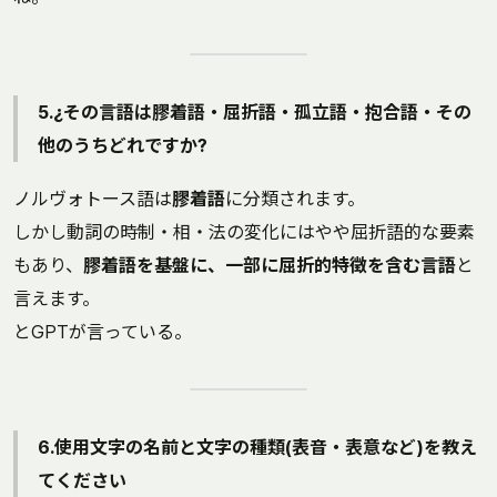
5.¿その言語は膠着語・屈折語・孤立語・抱合語・その
他のうちどれですか?
ノルヴォトース語は
膠着語
に分類されます。
しかし動詞の時制・相・法の変化にはやや屈折語的な要素
もあり、
膠着語を基盤に、一部に屈折的特徴を含む言語
と
言えます。
とGPTが言っている。
6.使用文字の名前と文字の種類(表音・表意など)を教え
てください