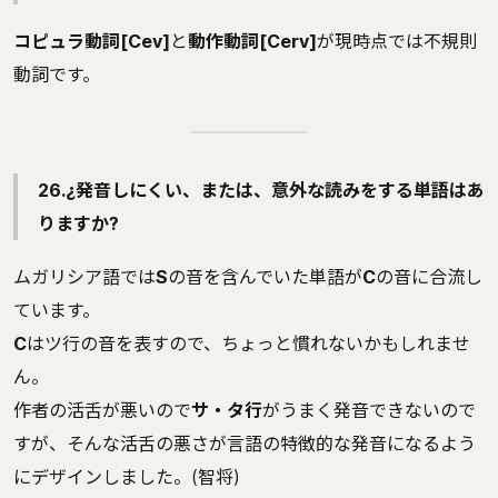
コピュラ動詞[Cev]
と
動作動詞[Cerv]
が現時点では不規則
動詞です。
26.¿発音しにくい、または、意外な読みをする単語はあ
りますか?
ムガリシア語では
S
の音を含んでいた単語が
C
の音に合流し
ています。
C
はツ行の音を表すので、ちょっと慣れないかもしれませ
ん。
作者の活舌が悪いので
サ・タ行
がうまく発音できないので
すが、そんな活舌の悪さが言語の特徴的な発音になるよう
にデザインしました。(智将)