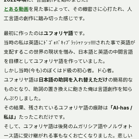
とある動画
を見た事によって、その緻密さに心打たれ、人
工言語の創作に踏み切った感じです。
最初に作ったのは
ユフォリヤ語
です。
当時の私は英語にﾄﾞｺﾞｫﾊﾞｷｨﾌﾞﾗｯｼｬｧッｯ!!!!された事で英語が
支配するこの世界の現状を憎み、日本語と英語の中間言語
を目標としてユフォリヤ語を作っていました。
しかし当時(今も)のぼくはド級の初心者。ド心者。
ユフォリヤ語は
日本語の助詞を入れ替えただけ
の簡易的な
ものとなり、助詞の置き換えに飽きた俺は言語創作を知ら
んぷりしました。
その結果、残されているユフォリヤ語の痕跡は
「Al-has /
私は」
たったこれだけです。
そして、ユフォリヤ語は後発のムガリシア語やノルヴォト
ース語に受け継がれる事もなくお亡くなりました。悲しい