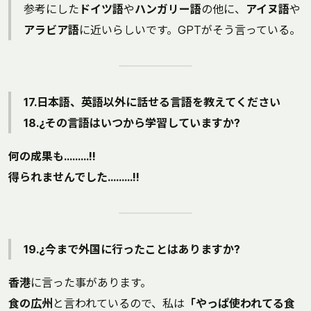
参考にした
ドイツ語
や
ハンガリー語
の他に、
アイヌ語
や
アラビア語
に近いらしいです。GPTがそう言っている。
17.日本語、英語以外に話せる言語を教えてください
18.¿その言語はいつから学習していますか?
何の成果も………!!
得られませんでした………!!
19.¿今まで外国に行ったことはありますか?
香港
に言った事があります。
食の広州
と言われているので、私は
「やっぱ使われてる食