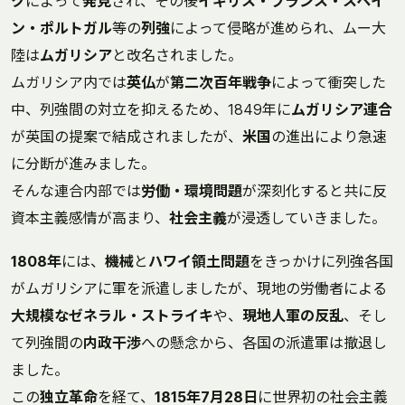
ク
によって
発見
され、その後
イギリス・フランス・スペイ
ン・ポルトガル
等の
列強
によって侵略が進められ、ムー大
陸は
ムガリシア
と改名されました。
ムガリシア内では
英仏
が
第二次百年戦争
によって衝突した
中、列強間の対立を抑えるため、1849年に
ムガリシア連合
が英国の提案で結成されましたが、
米国
の進出により急速
に分断が進みました。
そんな連合内部では
労働・環境問題
が深刻化すると共に反
資本主義感情が高まり、
社会主義
が浸透していきました。
1808年
には、
機械
と
ハワイ領土問題
をきっかけに列強各国
がムガリシアに軍を派遣しましたが、現地の労働者による
大規模なゼネラル・ストライキ
や、
現地人軍の反乱
、そし
て列強間の
内政干渉
への懸念から、各国の派遣軍は撤退し
ました。
この
独立革命
を経て、
1815年7月28日
に世界初の社会主義