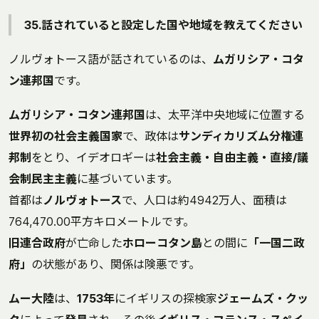
35.話されていると設定した国や地域を教えてください
ノルヴォトース語が話されているのは、
ムガリシア・コタ
ン連邦国
です。
ムガリシア・コタン連邦国
は、太平洋中央地域に位置する
世界初の社会主義国家
で、政体は
サンディカリズム分権連
邦制
をとり、イデオロギーは
社会主義・自由主義・直接/議
会制民主主義
に基づいています。
首都は
ノルヴォトース
で、人口は約4942万人、面積は
764,470.00平方キロメートルです。
旧連合政府
が亡命した
ホローコタン島
との間に
「一国二政
府」
の状態があり、関係は険悪です。
ムー大陸
は、
1753年
にイギリスの探検家
ジェームズ・クッ