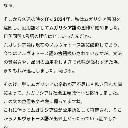
なぁ。
そこから久遠の時を経た
2024年
、私はムガリシア帝国を
建国し、公用語として
ムガリシア語
の創作が始めました。
日英同盟's言語の理念はどこいったんだか。
ムガリシア語は現在のノルヴォトース語に酷似しており、
今ではノルヴォトース語の
古語
扱いされていますが、文法
の貧弱さや、品詞の曲用をしすぎて意味が溢れすぎた為、
またも我が逃走しました。恥じゃ。
その後、謎にムガリシアの帝政が理不尽にも吹き飛んだ事
によって、ムガリシアは社会主義政体へと移行しました。
この文の位置もやや左に偏ってますね。
これに伴って
ムガリシア語
が公用語として再建され、そこ
から
ノルヴォトース語
が出来上がったっていう話でした
ね。