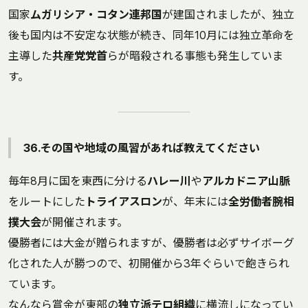
国家
ムガリシア・コタン連邦国
が建国されましたが、独立
後も国内は不安定な状態が続き、同年10月には独立革命を
主導した
共産党党首
らが暗殺される事態も発生していま
す。
36.その国や地域の風習があれば教えてください
毎年8月に国を東西に分ける
ハレー川
や
アルカドニア山脈
をルートにした
トライアスロン
が、年末には
全労働者腕相
撲大会
が開催されます。
優勝者には大金が贈られますが、優勝者は必ずサイボーグ
化された人が勝つので、初開催から3年ぐらいで飽きられ
ています。
なんなら賞金が東部の
独立派テロ組織
に横流しになってい