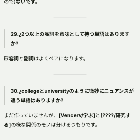
ので)
ないです。
29.¿2つ以上の品詞を意味として持つ単語はあります
か?
形容詞
と
副詞
はよくペアになります。
30.¿collegeとuniversityのように微妙にニュアンスが
違う単語はありますか?
まだ作っていませんが、
[Vencerv/学ぶ]
と
[????/研究す
る]
の様な関係のモノは分けるつもりです。