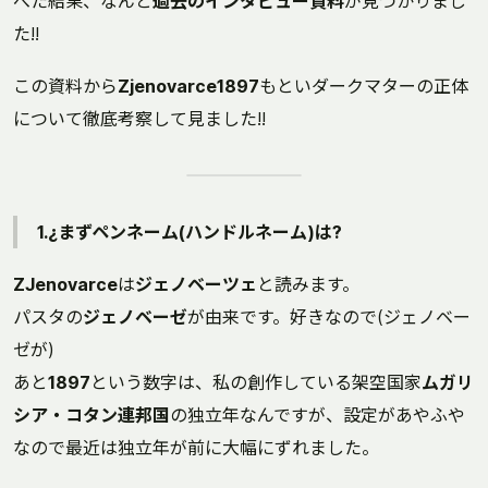
べた結果、なんと
過去のインタビュー資料
が見つかりまし
た!!
この資料から
Zjenovarce1897
もといダークマターの正体
について徹底考察して見ました!!
1.¿まずペンネーム(ハンドルネーム)は?
ZJenovarce
は
ジェノベーツェ
と読みます。
パスタの
ジェノベーゼ
が由来です。好きなので(ジェノベー
ゼが)
あと
1897
という数字は、私の創作している架空国家
ムガリ
シア・コタン連邦国
の独立年なんですが、設定があやふや
なので最近は独立年が前に大幅にずれました。