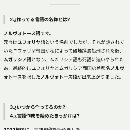
2.¿作ってる言語の名称とは?
ノルヴォトース語
です。
元々は
ユフォリヤ語
という名前でしたが、それが話されて
いたユフォリヤ帝国が私によって破壊蹂躙処刑された後、
ムガリシア語
となり、ムガリシア語も死語に追いやられた
為、最終的にユフォリヤとムガリシア両国の首都名
ノルヴ
ォトース
を冠した
ノルヴォトース語
が出来上がりました。
3.¿いつから作ってるのか?
4.¿言語作成を始めたきっかけは?
2022年頃
に、言語創作を始めました。