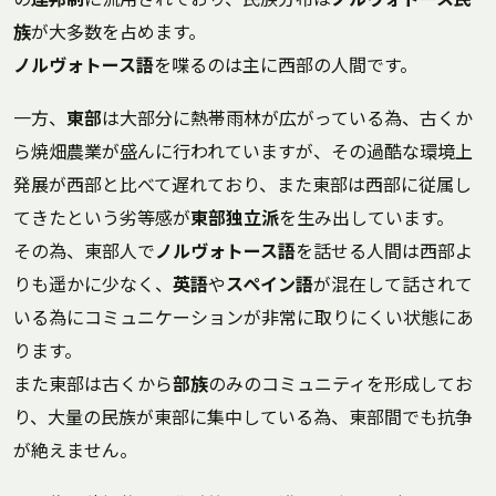
族
が大多数を占めます。
ノルヴォトース語
を喋るのは主に西部の人間です。
一方、
東部
は大部分に熱帯雨林が広がっている為、古くか
ら焼畑農業が盛んに行われていますが、その過酷な環境上
発展が西部と比べて遅れており、また東部は西部に従属し
てきたという劣等感が
東部独立派
を生み出しています。
その為、東部人で
ノルヴォトース語
を話せる人間は西部よ
りも遥かに少なく、
英語
や
スペイン語
が混在して話されて
いる為にコミュニケーションが非常に取りにくい状態にあ
ります。
また東部は古くから
部族
のみのコミュニティを形成してお
り、大量の民族が東部に集中している為、東部間でも抗争
が絶えません。