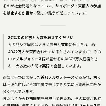
るのが社会問題となっていて、
サイボーグ・東部人の参加
を禁止するか否か
で激しい論争が起こっています。
37.話者の民族と人数を教えてください
ムガリシア国内は大きく
西部
と
東部
に分けられ、約
4942万人が東西合わせているとされていますが、その
中で
ノルヴォトース語
が話せるのは876万人程度とさ
れ、大多数の人間は
英語
で会話しています。
西部
は平野に広がった
首都ノルヴォトース
が置かれ、古く
は旧連合時代から加工業で栄えてきた為に旧資産家階級が
多く住んでいます。
また古くから
都市国家
を形成してきた為、その基盤が現在
の
連邦制
に流用されており、民族分布は
ノルヴォトース民