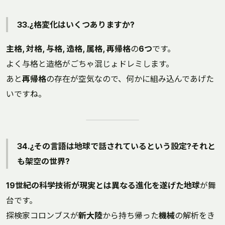
33.¿格変化はいくつありますか?
主格, 対格, 与格, 造格, 属格, 再帰格
の
6つ
です。
よく与格と造格がごちゃ混じょドレミします。
あと
再帰格
の存在が空気なので、何かに組み込んであげた
いですね。
34.¿その言語は地球で話されているという設定?それと
も架空の世界?
19世紀の科学技術が現実とは異なる進化を遂げた地球
が舞
台です。
探検家コロンブスが
新大陸
から持ち帰った
機械
の解析をき