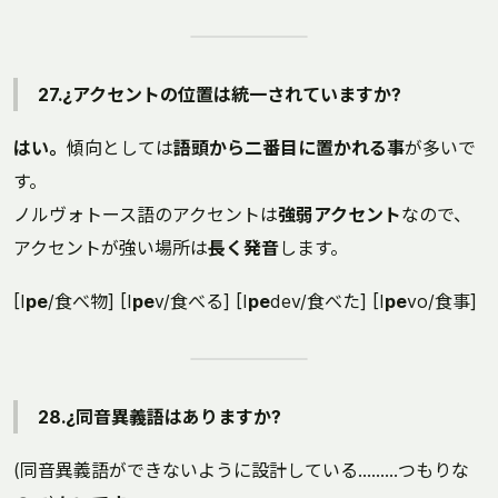
27.¿アクセントの位置は統一されていますか?
はい。
傾向としては
語頭から二番目に置かれる事
が多いで
す。
ノルヴォトース語のアクセントは
強弱アクセント
なので、
アクセントが強い場所は
長く発音
します。
[I
pe
/食べ物] [I
pe
v/食べる] [I
pe
dev/食べた] [I
pe
vo/食事]
28.¿同音異義語はありますか?
(同音異義語ができないように設計している………つもりな