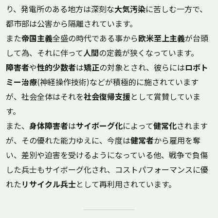
り、発電所のある地方は深刻な
大気汚染
に苦しむ一方で、
都市部は公害から隔離されています。
また
帝国主義
全盛の時代である事から
欧米至上主義
が台頭
して為、それに伴って
人間
の定義が狭くなっています。
障害者
や
性的少数者
は
矯正
の対象とされ、彼らには
ロボト
ミー治療
(神経操作技術)などが積極的に施されています
が、社会全体はそれを
社会復帰支援
として賞賛していま
す。
また、
身体障害者
は
サイボーグ化
によって
健常化
されます
が、その優れた能力ゆえに、今度は
健常者
から雇用を奪
い、差別や迫害を受けるようになっている他、戦争で負傷
した兵士もサイボーグ化され、コストパフォーマンスに優
れた
リサイクル兵士
として再利用されています。