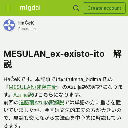
Create account
HaČeK
Posted on
MESULAN_ex-existo-ito 解
説
HaČeKです。本記事では@fruksha_bidima 氏の
『
MESULAN/非存在街
』のAzulja訳の解説になりま
す。
Azulja訳
はこちらになります。
前回の
造語雨Azulja訳解説
では単語の方に重きを置
いていましたが、今回は文法的工夫の方が大きいの
で、裏話も交えながら文法面を中心的に解説してい
きます。