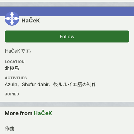
HaČeK
Follow
HaČeKです。
LOCATION
北極島
ACTIVITIES
Azulja、Shufur dabir、後ルルイエ語の制作
JOINED
More from
HaČeK
作曲