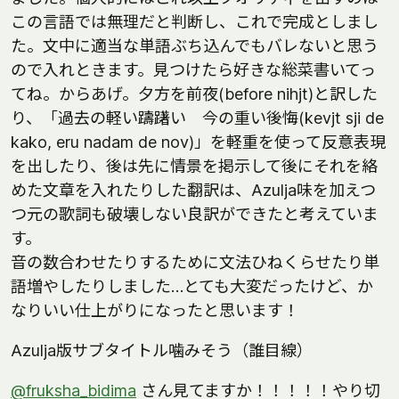
この言語では無理だと判断し、これで完成としまし
た。文中に適当な単語ぶち込んでもバレないと思う
ので入れときます。見つけたら好きな総菜書いてっ
てね。からあげ。夕方を前夜(before nihjt)と訳した
り、「過去の軽い躊躇い 今の重い後悔(kevjt sji de
kako, eru nadam de nov)」を軽重を使って反意表現
を出したり、後は先に情景を掲示して後にそれを絡
めた文章を入れたりした翻訳は、Azulja味を加えつ
つ元の歌詞も破壊しない良訳ができたと考えていま
す。
音の数合わせたりするために文法ひねくらせたり単
語増やしたりしました…とても大変だったけど、か
なりいい仕上がりになったと思います！
Azulja版サブタイトル噛みそう（誰目線）
@fruksha_bidima
さん見てますか！！！！！やり切