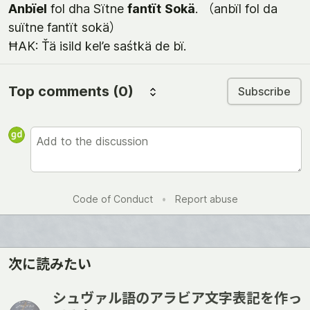
Anbïel
fol dha Sïtne
fantït
Sokä
. （anbïl fol da
suïtne fantït sokä）
ĦAK: Ťä isild kel’e saśtkä de bï.
Top comments
(0)
Subscribe
Code of Conduct
•
Report abuse
次に読みたい
シュヴァル語のアラビア文字表記を作っ