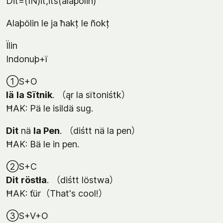
Dit=(IŇ)it,its(alaþölin)
Alaþölin le ja ħakț le ñokț
Ïlin
Indonuþ+ï
①S+O
Iä
la Sïtnik
. （ąr la sïtoniśtk）
ĦAK: Pä le isildä sug.
Dit
nä
la Pen
. （diśtt nä la pen）
ĦAK: Bä le in pen.
②S+C
Dit
röstła
. （diśtt löstwa）
ĦAK: ťür（That's cool!）
③S+V+O