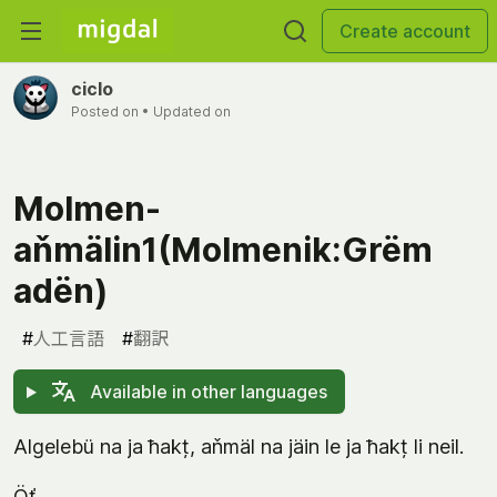
Create account
ciclo
Posted on
• Updated on
Molmen-
aňmälin1(Molmenik:Grëm
adën)
#
人工言語
#
翻訳
Available in other languages
Algelebü na ja ħakț, aňmäl na jäin le ja ħakț li neil.
Öť