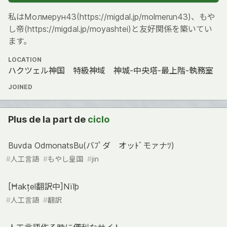
私はМолмерун43(https://migdal.jp/molmerun43)、もや
し帝(https://migdal.jp/moyashtei)と友好関係を築いてい
ます。
LOCATION
ハクツェル神国 特級神域 神城-中央塔-最上階-執務室
JOINED
Plus de la part de
ciclo
Buvda OdmonatsBu(バﾌﾟダ オッﾄﾞモァナﾂ)
#
人工言語
#
もやし皇国
#
jin
[Ħakțel翻訳中]Nïlþ
#
人工言語
#
翻訳