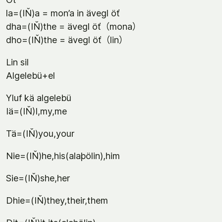
la=(IŇ)a = mon’a in ävegl öť
dha=(IŇ)the = ävegl öť（mona）
dho=(IŇ)the = ävegl öť（lin）
Lin sil
Algelebü+el
Yluf kä algelebü
Iä=(IŇ)I,my,me
Tä=(IŇ)you,your
Nie=(IŇ)he,his(alaþölin),him
Sie=(IŇ)she,her
Dhie=(IŇ)they,their,them