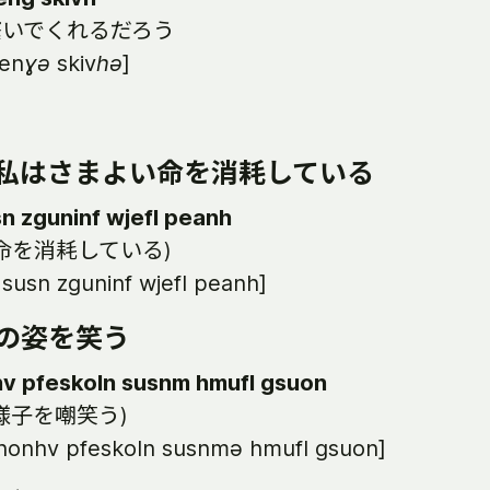
繋いでくれるだろう
wen
ɣə
skiv
hə
]
私はさまよい命を消耗している
usn zguninf wjefl peanh
命を消耗している)
f susn zguninf wjefl peanh]
の姿を笑う
hv pfeskoln susnm hmufl gsuon
様子を嘲笑う)
ənonhv pfeskoln susnmə hmufl gsuon]