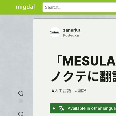
zanariut
Posted on
「MESUL
ノクテに翻
#
人工言語
#
翻訳
Add
Available in other langu
reaction