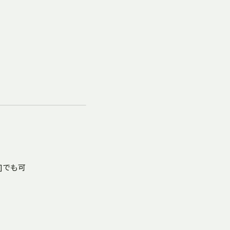
zɣ]でも可