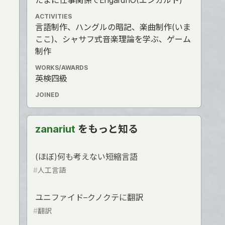
たまに仕事関係でEngardhO(エンガルト)
ACTIVITIES
言語制作、ハングルの暗記、楽曲制作(いま
ここ)、シャサフ式音楽理論を学ぶ、ゲーム
制作
WORKS/AWARDS
英検四級
JOINED
zanariut
をもっと知る
(ほぼ)何も考えない短縮言語
#
人工言語
ユニファイド–クノクテに翻訳
#
翻訳