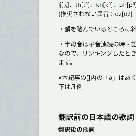
lĵ[ɮ]、th[tʰ]、kh[kʰ]、ph[p
(推奨されない異音：dz[d͡z]
・韻を踏んでいるところは
・半母音は子音連続の時・
なので、リンキングしたとき「ǧa
ます。
※本記事の[]内の「ə」は
下は凡例
翻訳前の日本語の歌詞
翻訳後の歌詞