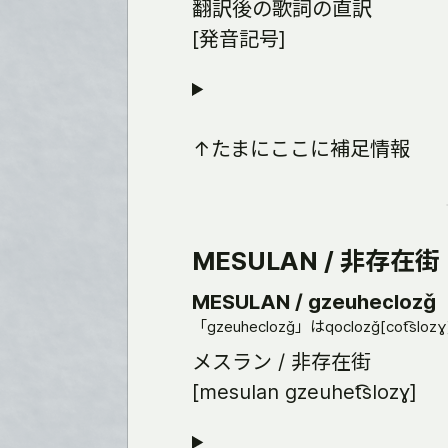
翻訳後の歌詞の直訳
[発音記号]
↑たまにここに補足情報
MESULAN / 非存在街
MESULAN / gzeuheclozǧ
「gzeuheclozǧ」はqoclozǧ[cot͡slo
メスラン / 非存在街
[mesulan gzeuhet͡slozɣ]