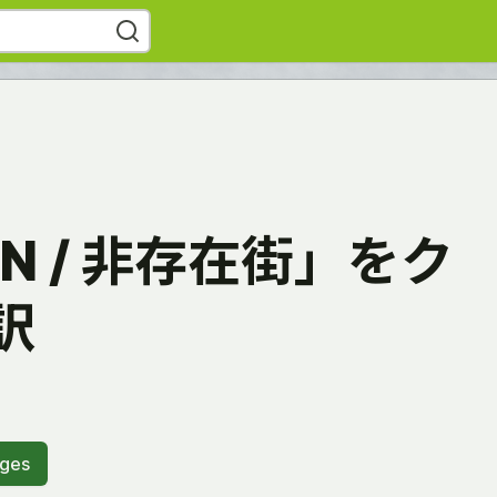
AN / 非存在街」をク
訳
ages