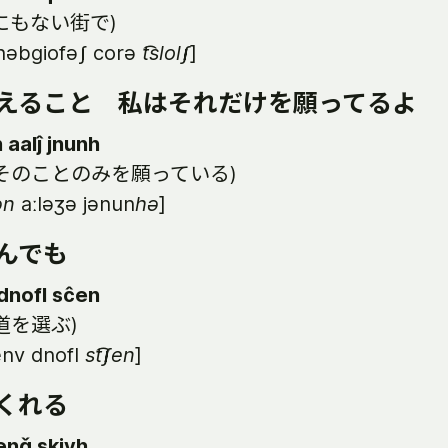
にもない街で)
əbgiofəʃ corə
t͡slolʃ
]
えること 私はそれだけを願ってるよ
 aalĵ jnunh
そのことのみを願っている)
ən
aːləʒə jənun
hə
]
んでも
dnofl sĉen
道を選ぶ)
nv dnofl
st͡ʃen
]
くれる
enǧ skivh