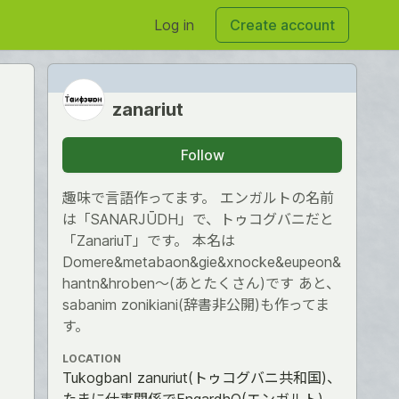
Log in
Create account
zanariut
Follow
趣味で言語作ってます。 エンガルトの名前
は「SANARJŪDH」で、トゥコグバニだと
「ZanariuT」です。 本名は
Domere&metabaon&gie&xnocke&eupeon&
hantn&hroben～(あとたくさん)です あと、
sabanim zonikiani(辞書非公開)も作ってま
す。
LOCATION
TukogbanI zanuriut(トゥコグバニ共和国)、