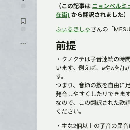
（この記事は
ニョンペルミュ
Jump to
在街)
から翻訳されました）
Comments
ふぃるきしゃ
さんの「MES
Save
前提
・クノクテは子音連続の時間
います。例えば、əやʌを/ʃs/
す。
つまり、音節の数を自由に
発音しやすくしたリできま
なので、この翻訳された歌
ください。
・主な2個以上の子音の異音