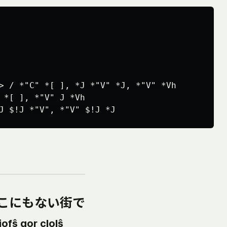
> / *"C" *[ ], *J *"V" *J, *"V" *Vh

 *[ ], *"V" J *Vh

こにもない街で
iofŝ qor clolŝ