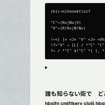
zhir→nihonoktloif

"C"=(Rv|Nv|V)

"V"=(R!Rv|N!Nv)

!=<[ ]> <J> "V" <J> <Vh
!?="V" → [L] / *"C" "C"
誰も知らない街で ど
hbsifn cmiftkerv clolŝ hbg