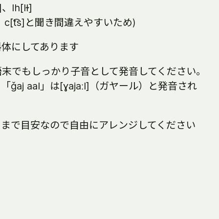
ʰ]、lh[lɫ]
 c[t͡s]と聞き間違えやすいため)
斜体にしてあります
語末でもしっかり子音として発音してください。
j aal」は[ɣajaːl]（ガヤール）と発音され
あくまで目安なので自由にアレンジしてください