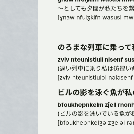
～としても夕闇が私たちを
[ɣnaw nfuiʒkifn wasusl m
のろまな列車に乗って
zviv nteunistlull nlsenf s
(遅い列車に乗り私は彷徨い
[zviv nteunistluləl nələsen
ビルの影を泳ぐ魚が私
bfoukhepnkelm zĵell rnon
(ビルの影を泳いでいる魚が
[bfoukhepnkelʒə zʒeləl r