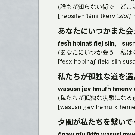
(誰もが知らない街で どこ
[həbsifən t͡smiftkerv
t͡slolʃ
h
あなたにいつかまた会
fesĥ hbinaŝ flej slin, susn
(あなたにいつか会う 私は
[fesx həbinaʃ flejə slin su
s
私たちが孤独な道を選
wasusn ĵev hmufĥ hmenv 
(私たちが孤独な状態になる
[wasusn
ʒev
həmufx həme
夕闇が私たちを繋いで
ǧnaw nfuiĵkifn wasusl mw