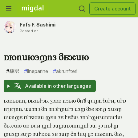
Create account
Fafs F. Sashimi
Posted on
snienoxil maqen
#
翻訳
#
lineparine
#
akrunfterl
Available in other languages
alsasti, salarua. coss tuan mi? jexi'ert, ers
acacia. deliu mi lkurferl elx mol niv pelx
edixa krante fai la ramd. lkurftlesse'd
maqen es set firlexesykivirle. co karx
felx lecu lersse la lex mi'tj zu kanti. mal,