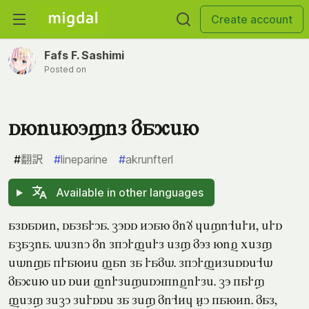
Create account
Fafs F. Sashimi
Posted on
snienoxil maqen
#
翻訳
#
lineparine
#
akrunfterl
Available in other languages
alsasti, salarua. coss tuan mi? jexi'ert, ers
acacia. deliu mi lkurferl elx mol niv pelx
edixa krante fai la ramd. lkurftlesse'd
maqen es set firlexesykivirle. co karx
felx lecu lersse la lex mi'tj zu kanti. mal,