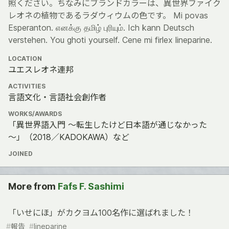
照ください。ちなみにブランドカラーは、異世界ファイク
レオネの植物であるラダウィウムの色です。 Mi povas
Esperanton. எனக்கு தமிழ் புரியும். Ich kann Deutsch
verstehen. You ghoti yourself. Cene mi firlex lineparine.
LOCATION
ユエスレオネ連邦
ACTIVITIES
言語文化・言語社会創作者
WORKS/AWARDS
「異世界語入門 ～転生したけど日本語が通じなかった
～」（2018／KADOKAWA）など
JOINED
More from
Fafs F. Sashimi
「いせにほ」がカクヨム100名作に選ばれました！
#
報告
#
lineparine