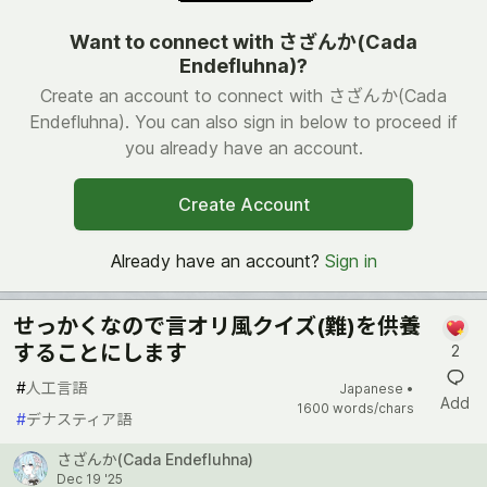
Want to connect with さざんか(Cada
Endefluhna)?
Create an account to connect with さざんか(Cada
Endefluhna). You can also sign in below to proceed if
you already have an account.
Create Account
Already have an account?
Sign in
せっかくなので言オリ風クイズ(難)を供養
することにします
2
#
人工言語
Japanese •
Add
1600 words/chars
#
デナスティア語
さざんか(Cada Endefluhna)
Dec 19 '25