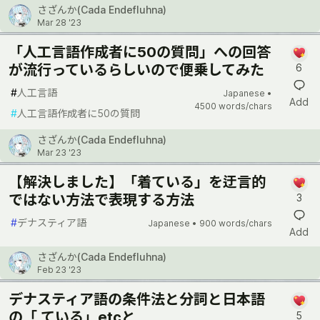
さざんか(Cada Endefluhna)
Mar 28 '23
「人工言語作成者に50の質問」への回答
が流行っているらしいので便乗してみた
6
#
人工言語
Japanese •
Add
4500 words/chars
#
人工言語作成者に50の質問
さざんか(Cada Endefluhna)
Mar 23 '23
【解決しました】「着ている」を迂言的
ではない方法で表現する方法
3
#
デナスティア語
Japanese •
900 words/chars
Add
さざんか(Cada Endefluhna)
Feb 23 '23
デナスティア語の条件法と分詞と日本語
の「 ている」etcと
5