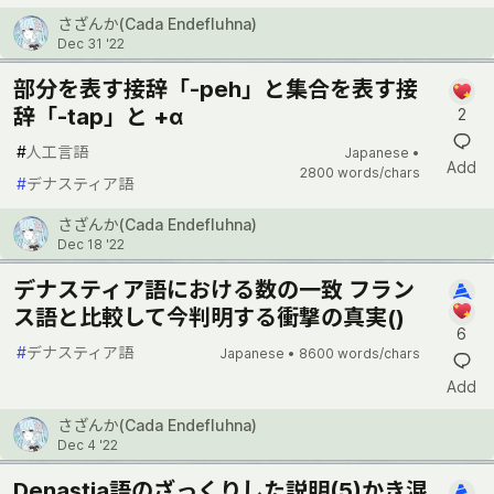
さざんか(Cada Endefluhna)
Dec 31 '22
部分を表す接辞「-peh」と集合を表す接
辞「-tap」と +α
2
#
人工言語
Japanese •
Add
2800 words/chars
#
デナスティア語
さざんか(Cada Endefluhna)
Dec 18 '22
デナスティア語における数の一致 フラン
ス語と比較して今判明する衝撃の真実()
6
#
デナスティア語
Japanese •
8600 words/chars
Add
さざんか(Cada Endefluhna)
Dec 4 '22
Denastia語のざっくりした説明(5)かき混