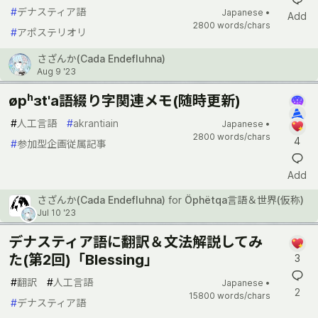
#
デナスティア語
Japanese •
Add
2800 words/chars
#
アポステリオリ
さざんか(Cada Endefluhna)
Aug 9 '23
øpʰɜt'a語綴り字関連メモ(随時更新)
#
人工言語
#
akrantiain
Japanese •
2800 words/chars
4
#
参加型企画従属記事
Add
さざんか(Cada Endefluhna)
for
Öphëtqa言語＆世界(仮称)
Jul 10 '23
デナスティア語に翻訳＆文法解説してみ
た(第2回)「Blessing」
3
#
翻訳
#
人工言語
Japanese •
2
15800 words/chars
#
デナスティア語