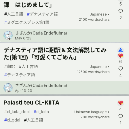
課 はじめまして」
5
#
人工言語
#
デナスティア語
Japanese •
2
2100 words/chars
#
ミグエクスプレス第1課
さざんか(Cada Endefluhna)
May 6 '23
デナスティア語に翻訳＆文法解説してみ
た(第1回)「可愛くてごめん」
6
#
翻訳
#
人工言語
Japanese •
12500 words/chars
#
デナスティア語
4
さざんか(Cada Endefluhna)
Apr 13 '23
Palasti teu CL-KIITA
4
#
cl_kiita_decl
#
cl_kiita
Unknown language •
200 words/chars
#
cl_gdal
#
人工言語
1