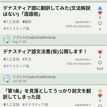
デナスティア語に翻訳してみた(文法解説
はない)「造語雨」
6
#
人工言語
#
翻訳
Japanese •
1400 words/chars
#
デナスティア語
4
さざんか(Cada Endefluhna)
Aug 11 '25
デナスティア語文法書(仮)公開します！
4
#
人工言語
#
文法
Japanese •
400 words/chars
#
デナスティア語
Add
さざんか(Cada Endefluhna)
Jun 29 '25
「第1条」を見落としてうっかり前文を翻
訳してしまった話
4
#
人工言語
#
デナスティア語
Japanese •