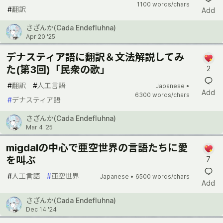
1100 words/chars
#
翻訳
Add
さざんか(Cada Endefluhna)
Apr 20 '25
デナスティア語に翻訳＆文法解説してみ
た(第3回)「民衆の歌」
2
#
翻訳
#
人工言語
Japanese •
Add
6300 words/chars
#
デナスティア語
さざんか(Cada Endefluhna)
Mar 4 '25
migdalの中心で亜空世界の言語たちに愛
を叫ぶ
7
#
人工言語
#
亜空世界
Japanese •
6500 words/chars
Add
さざんか(Cada Endefluhna)
Dec 14 '24