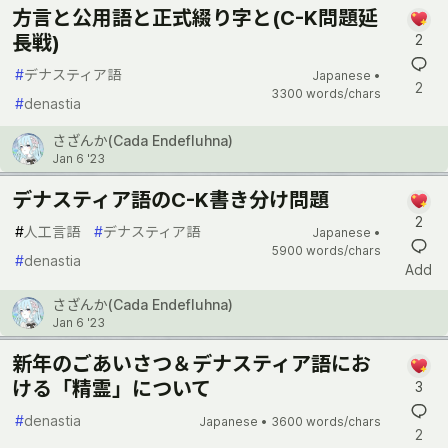
方言と公用語と正式綴り字と(C-K問題延
長戦)
2
#
デナスティア語
Japanese •
2
3300 words/chars
#
denastia
さざんか(Cada Endefluhna)
Jan 6 '23
デナスティア語のC-K書き分け問題
2
#
人工言語
#
デナスティア語
Japanese •
5900 words/chars
#
denastia
Add
さざんか(Cada Endefluhna)
Jan 6 '23
新年のごあいさつ＆デナスティア語にお
ける「精霊」について
3
#
denastia
Japanese •
3600 words/chars
2