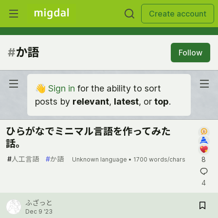
Create account
#
か語
Follow
👋
Sign in
for the ability to sort
posts by
relevant
,
latest
, or
top
.
ひらがなでミニマル言語を作ってみた
話。
#
人工言語
#
か語
8
Unknown language •
1700 words/chars
4
ふざっと
Dec 9 '23