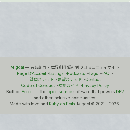
Migdal
— 言語創作・世界創作愛好者のコミュニティサイト
Page D'Accueil
Listings
Podcasts
Tags
FAQ
質問スレッド
要望スレッド
Contact
Code of Conduct
編集ガイド
Privacy Policy
Built on
Forem
— the
open source
software that powers
DEV
and other inclusive communities.
Made with love and
Ruby on Rails
. Migdal
©
2021 - 2026.