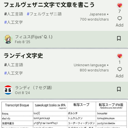
フェルヴェザニ文字で文章を書こう
7
#
人工言語
#
フェルヴェザニ語
Japanese •
700 words/chars
#
人工文字
Add
フィユス(Fijus' Q. I.)
Feb 8 '25
ランディ文字史
1
#
人工言語
Unknown language •
800 words/chars
#
人工文字
Add
ランディ（７セグ語）
Oct 8 '24