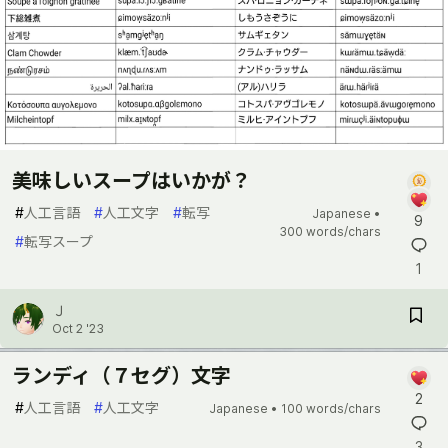
美味しいスープはいかが？
#
人工言語
#
人工文字
#
転写
Japanese •
9
300 words/chars
#
転写スープ
1
Ｊ
Oct 2 '23
ランディ（７セグ）文字
2
#
人工言語
#
人工文字
Japanese •
100 words/chars
3