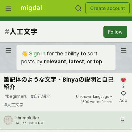
Create account
#
人工文字
Follow
👋
Sign in
for the ability to sort
posts by
relevant
,
latest
, or
top
.
筆記体のような文字・Binyaの説明と自己
紹介
2
#
beginners
#
自己紹介
Unknown language •
Add
1500 words/chars
#
人工文字
shrimpkiller
14 Jan 06:19 PM