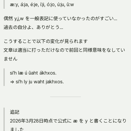
æ:y, á:ja, é:je, í:ji, ó:jo, ú:ju, û:w
偶然 y,j,w を一般表記に使っていなかったのがすごい...
過去の自分よ、ありがとう...
こうすることで以下の変化が見られます
文章は適当に打っただけなので前回と同様意味をなしてい
ません
si’h læ ú ûaht ákhxos.
⇒ si’h ly ju waht jakhxos.
追記
2026年3月28日時点で公式に æ を y と書くことになり
ました