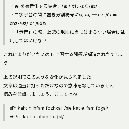
・æ を長音化する場合、/aɪː/ではなく/aːɪ/
・二字子音の間に置き分割符号に∅, /ə/ ─ cz-/ð/ ⇒
chz-/θz/ or /θəz/
・「無音」の際、上記の規則に当てはまらない場合は乱
用してはいけない
これによりだいたいの h に関する問題が解消されたでしょ
う
上の規則でこのような変化が見られました
文章は適当に打っただけなので意味をなしていません
読み
を意識しましょう、ここではね
si’h kaht h lhfam fozhxal. /siə kat ə lfam foʒal/
⇒ /siː kaːt ə ləfam fozʃal/