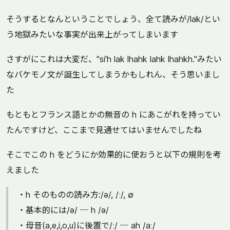
そうするとなんということでしょう、全て読みが/lak/とい
う地獄みたいな事実が出来上がってしまいます
さすがにこれは大変だ、"si'h lak lhahk lahk lhahkh."みたい
なバケモノ文が誕生してしまうかもしれん、そう思いまし
た
もともとフランス語とかの無音の h にあこがれを持ってい
たんですけど、ここまで見通せてはいませんでしたね
そこでこの h をどうにか効果的に使おうと以下の規則を考
えました
・h そのものの読み方:/ə/, /ː/, ∅
・基本的には/ə/ ─ h /ə/
・母音(a,e,i,o,u)に後置で/ː/ ─ ah /aː/