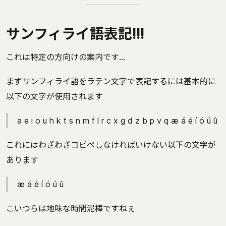
サンフィライ語表記!!!
これは特定の方向けの案内です...
まずサンフィライ語をラテン文字で表記するには基本的に
以下の文字が使用されます
a e i o u h k t s n m f l r c x g d z b p v q æ á é í ó ú û
これにはわざわざコピペしなければいけない以下の文字が
あります
æ á é í ó ú û
こいつらは地味な時間泥棒ですねぇ