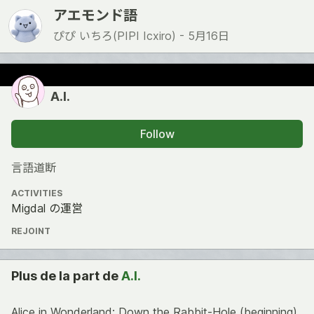
アエモンド語
ぴぴ いちろ(PIPI Icxiro) -
5月16日
A.I.
Follow
言語道断
ACTIVITIES
Migdal の運営
REJOINT
Plus de la part de
A.I.
Alice in Wonderland: Down the Rabbit-Hole (beginning)