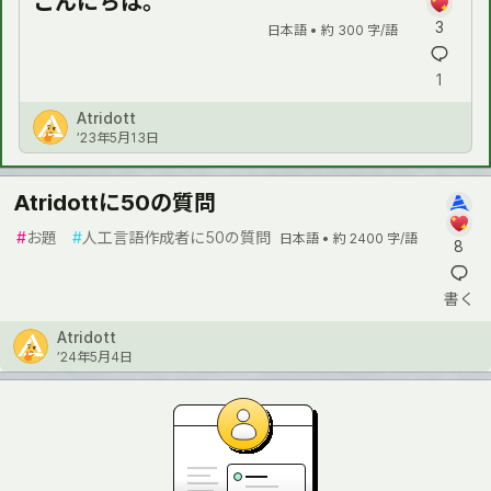
こんにちは。
3
日本語 •
約 300 字/語
1
Atridott
’23年5月13日
Atridottに50の質問
#
お題
#
人工言語作成者に50の質問
日本語 •
約 2400 字/語
8
書く
Atridott
’24年5月4日