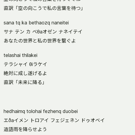
直訳「空の向こうで私の言葉を待つ」
sana tq ka bethaozq naneitei
サナ テン カ ベθaオゼン ナネイテイ
あなたの世界と私の世界を繋ぐよ
telashai thilakei
テラシャイ θiラケイ
絶対に成し遂げるよ
直訳「未来に降る」
hedhaimq tolohai fezhenq duobei
エðaイメン トロアイ フェジェネン ドゥオベイ
造語雨を降らせよう