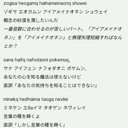
zogisa heogamq haihameinaonq shuwei
ゾギサ エオガムン アイアメイナオネン シュウェイ
概念の砂漠を潤したいんだ
一番音数に合わせるのが苦しいパート。「アイアメイナオ
ネン」を「アイメイナオネン」と無理矢理短縮すればなん
とか？
sana haifq nafodaoni pokemuq,
サナ アイフェン ナフォダオニ ポケムン,
あなたの心を知る魔法は使えないけど
直訳「あなたの気持ちを知ることはできない」
minekq hedhaima taogq nevilei
ミネケン エðaイマ タオゲン ネヴィレイ
言葉の種を蒔くよ
直訳「しかし言葉の種を蒔く」