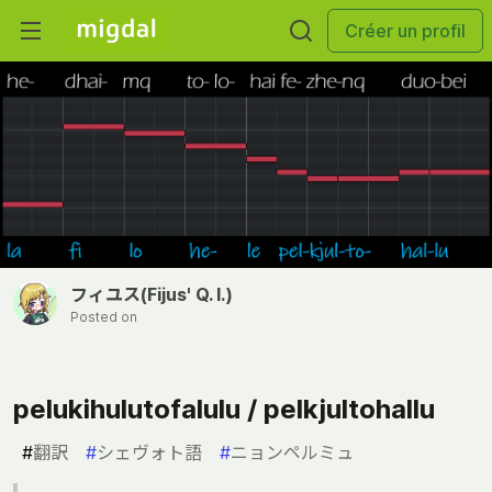
Créer un profil
フィユス(Fijus' Q. I.)
Posted on
pelukihulutofalulu / pelkjultohallu
#
翻訳
#
シェヴォト語
#
ニョンペルミュ