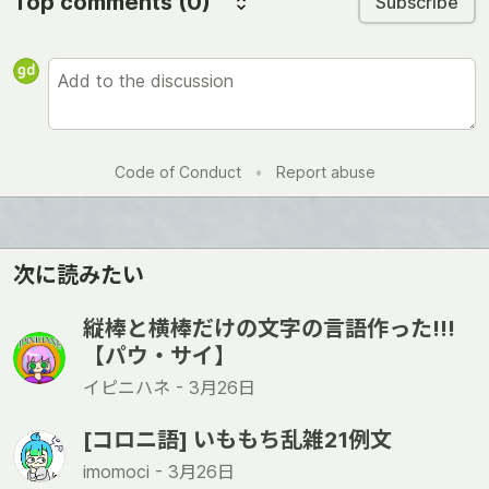
Top comments
(0)
Subscribe
Code of Conduct
•
Report abuse
次に読みたい
縦棒と横棒だけの文字の言語作った!!!
【パウ・サイ】
イピニハネ -
3月26日
[コロニ語] いももち乱雑21例文
imomoci -
3月26日