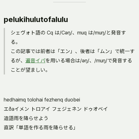
pelukihulutofalulu
シェヴォト語の Cq は/Cəŋ/、muq は/muŋ/と発音す
る。
この記事では前者は「エン」、後者は「ムン」で統一す
るが、
遍音イパ
を用いる場合は/əŋ/、/muŋ/で発音する
ことが望ましい。
hedhaimq tolohai fezhenq duobei
エðaイメン トロアイ フェジェネン ドゥオベイ
造語雨を降らせよう
直訳「単語を作る雨を降らせる」