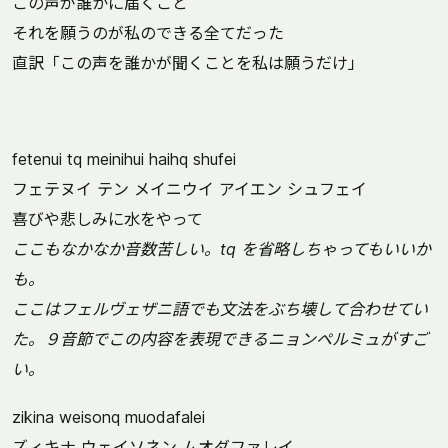
この声が誰かに届くこと
それを願うのが私のできる全てだった
直訳「この声を誰かが聞くことを私は願うだけ」
fetenui tq meinihui haihq shufei
フェテヌイ テン メイニウイ アイエン シュフェイ
喜びや悲しみに水をやって
ここもなかなか音数苦しい。tq を省略しちゃってもいいか
も。
ここはフェルヴェザニ語でも文法をぶち壊して合わせてい
た。９音節でこの内容を表現できるニョンペルミュがすご
い。
zikina weisonq muodafalei
ズィキナ ウェイソネン ムオダファレイ