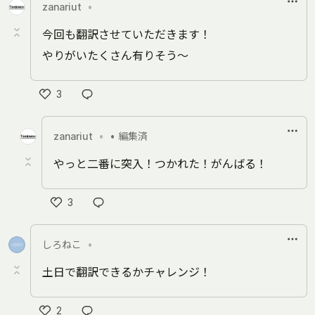
zanariut
•
今回も翻訳させていただきます！
やりがいたくさん有りそう～
3
い
い
zanariut
•
• 編集済
ね
やっと二番に突入！つかれた！がんばる！
3
い
い
しろねこ
•
ね
土日で翻訳できるかチャレンジ！
2