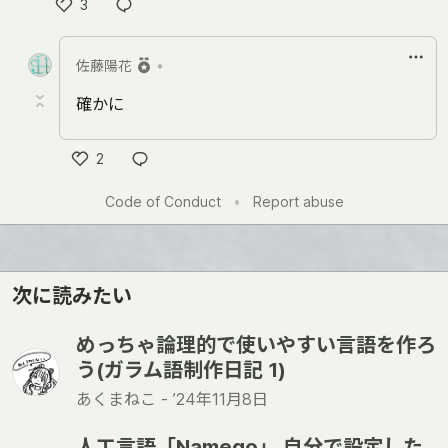
3
Like
佐藤陽花
•
確かに
2
Like
Code of Conduct
•
Report abuse
次に読みたい
めっちゃ論理的で使いやすい言語を作ろ
う(ガラム語制作日記 1)
あくまねこ -
’24年11月8日
人工言語「Namego」 自分で設定した