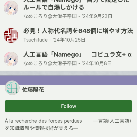
ルールで自爆しかける
なめころり@大滑子帝国 -
’24年9月23日
必見！人称代名詞を648個に増やす方法
Tsuchifude -
’24年10月25日
人工言語「Namego」 コピュラ文+ α
なめころり@大滑子帝国 -
’24年10月8日
佐藤陽花
Follow
À la recherche des forces perdues ―言語(人工言語)
を知識情報や情報技術が支える―