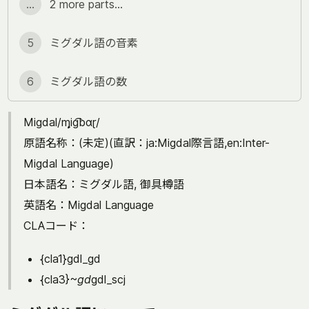
...
2 more parts...
5
ミグダル語の音素
6
ミグダル語の数
Migdal/ɱi̙ɡ͡bɑɽ/
原語名称：(未定)(直訳：ja:Migdal際言語,en:Inter-
Migdal Language)
日本語名：ミグダル語, 御具樽語
英語名：Migdal Language
CLAコード：
{cla1}gdl_gd
{cla3}~
gd
gdl_scj