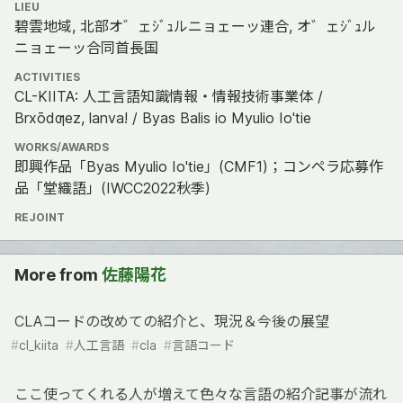
LIEU
碧雲地域, 北部オ゛ェｼﾞｭルニョェーッ連合, オ゛ェｼﾞｭル
ニョェーッ合同首長国
ACTIVITIES
CL-KIITA: 人工言語知識情報・情報技術事業体 /
Brxōdƣez, lanva! / Byas Balis io Myulio Io'tie
WORKS/AWARDS
即興作品「Byas Myulio Io'tie」(CMF1)；コンペラ応募作
品「堂織語」(IWCC2022秋季)
REJOINT
More from
佐藤陽花
CLAコードの改めての紹介と、現況＆今後の展望
#
cl_kiita
#
人工言語
#
cla
#
言語コード
ここ使ってくれる人が増えて色々な言語の紹介記事が流れ