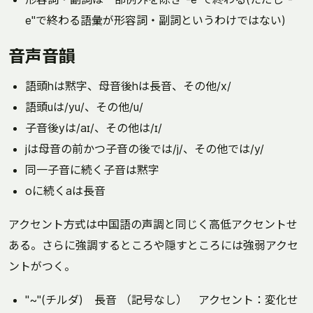
e"で終わる語彙が形容詞・副詞というわけではない)
音声音韻
語頭hは黙字、母音後hは長音、その他/x/
語頭uは/yu/、その他/u/
子音後yは/aɪ/、その他は/ɪ/
jは母音の前かつ子音の後では/j/、その他では/y/
同一子音に続く子音は黙字
oに続くaは長音
アクセント方式は中国語の声調と同じく高低アクセントせ
ある。さらに強調するところや隠すところには強弱アクセ
ントがつく。
"~"(チルダ) 長音 （記号なし） アクセント：変化せ