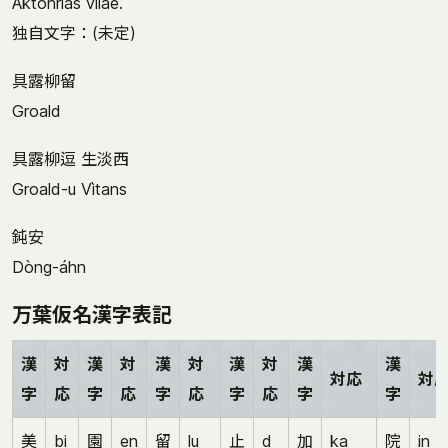
Aktohrias vǐlàe.
独自文字：(未定)
具露柳留
Groald
具露柳逗 生淡西
Groald-u Vìtans
鈍安
Dòng-áhn
万葉仮名漢字表記
漢
対
漢
対
漢
対
漢
対
漢
漢
対応
対
字
応
字
応
字
応
字
応
字
字
美
bi
園
en
留
lu
止
d
加
ka
院
in