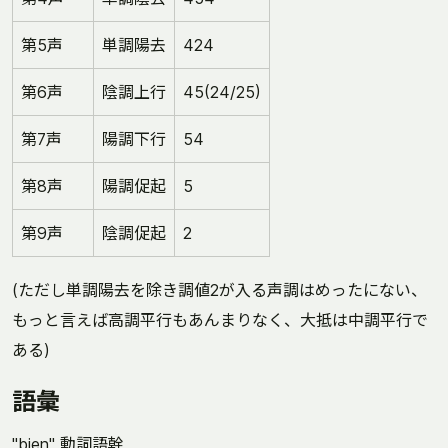
第5声
単調陽去
424
第6声
陰調上行
45(24/25)
第7声
陽調下行
54
第8声
陽調促起
5
第9声
陰調促起
2
(ただし単調陽去を除き調値2が入る声調はめったにない、
もっと言えば高調平行もあんまりなく、大抵は中調平行で
ある)
語彙
"bien" 動詞語幹