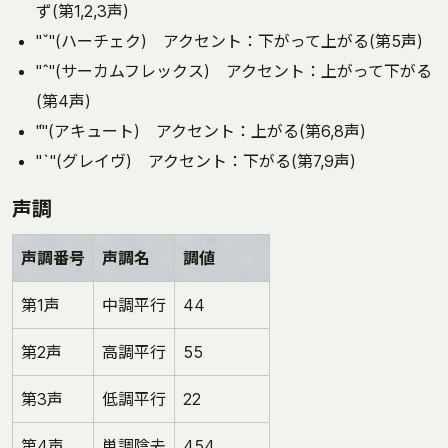
ず(第1,2,3声)
"ˇ"(ハーチェク) アクセント：下がって上がる(第5声)
"ˆ"(サーカムフレックス) アクセント：上がって下がる
(第4声)
"́"(アキュート) アクセント：上がる(第6,8声)
"`"(グレイヴ) アクセント：下がる(第7,9声)
声調
声調番号
声調名
調値
第1声
中調平行
44
第2声
高調平行
55
第3声
低調平行
22
第4声
単調陰去
454