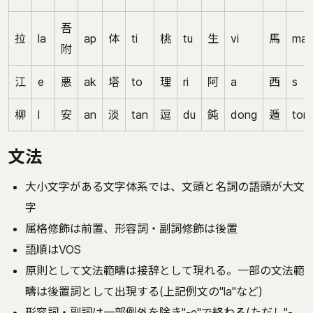
吾
拉
la
ap
体
ti
桃
tu
生
vi
馬
ma
附
江
e
悪
ak
塔
to
理
ri
阿
a
西
s
柳
l
安
an
淡
tan
逗
du
鈍
dong
遁
ton
文法
大小文字がある文字体系では、文頭と名詞の語頭が大文
字
属格修飾は前置、形容詞・副詞修飾は後置
語順はVOS
原則として文法範疇は接辞として現れる。一部の文法範
疇は後置詞として出現する(上記例文の"la"など)
形容詞・副詞は一部例外を除き"-e"で終わる(ただし"-