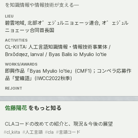
を知識情報や情報技術が支える―
LIEU
碧雲地域, 北部オ゛ェｼﾞｭルニョェーッ連合, オ゛ェｼﾞｭル
ニョェーッ合同首長国
ACTIVITIES
CL-KIITA: 人工言語知識情報・情報技術事業体 /
Brxōdƣez, lanva! / Byas Balis io Myulio Io'tie
WORKS/AWARDS
即興作品「Byas Myulio Io'tie」(CMF1)；コンペラ応募作
品「堂織語」(IWCC2022秋季)
REJOINT
佐藤陽花
をもっと知る
CLAコードの改めての紹介と、現況＆今後の展望
#
cl_kiita
#
人工言語
#
cla
#
言語コード