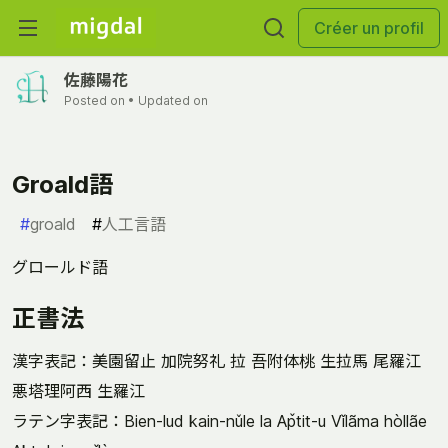
Créer un profil
佐藤陽花
Posted on
• Updated on
Groald語
#
groald
#
人工言語
グロールド語
正書法
漢字表記：美園留止 加院努礼 拉 吾附体桃 生拉馬 尾羅江
悪塔理阿西 生羅江
ラテン字表記：Bien-lud kain-nǔle la Ap̌tit-u Vǐlãma hòllãe