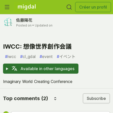
Créer un profil
佐藤陽花
Posted on
• Updated on
IWCC: 想像世界創作会議
#
iwcc
#
cl_gdal
#
event
#
イベント
Available in other languages
Imaginary World Creating Conference
Top comments
(2)
Subscribe