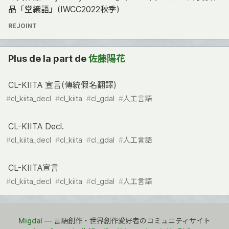
品「堂織語」(IWCC2022秋季)
REJOINT
Plus de la part de
佐藤陽花
CL-KIITA 宣言(傳統假名翻譯)
#
cl_kiita_decl
#
cl_kiita
#
cl_gdal
#
人工言語
CL-KIITA Decl.
#
cl_kiita_decl
#
cl_kiita
#
cl_gdal
#
人工言語
CL-KIITA宣言
#
cl_kiita_decl
#
cl_kiita
#
cl_gdal
#
人工言語
Migdal
— 言語創作・世界創作愛好者のコミュニティサイト