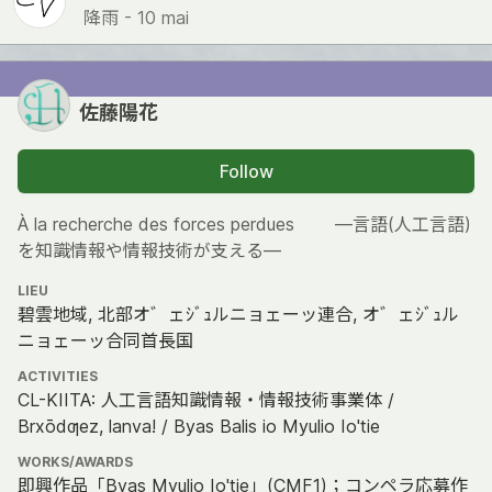
降雨 -
10 mai
佐藤陽花
Follow
À la recherche des forces perdues ―言語(人工言語)
を知識情報や情報技術が支える―
LIEU
碧雲地域, 北部オ゛ェｼﾞｭルニョェーッ連合, オ゛ェｼﾞｭル
ニョェーッ合同首長国
ACTIVITIES
CL-KIITA: 人工言語知識情報・情報技術事業体 /
Brxōdƣez, lanva! / Byas Balis io Myulio Io'tie
WORKS/AWARDS
即興作品「Byas Myulio Io'tie」(CMF1)；コンペラ応募作