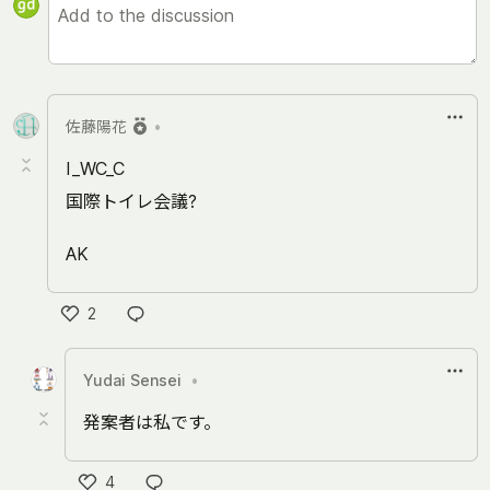
佐藤陽花
•
I_WC_C
国際トイレ会議?
AK
2
Like
Yudai Sensei
•
発案者は私です。
4