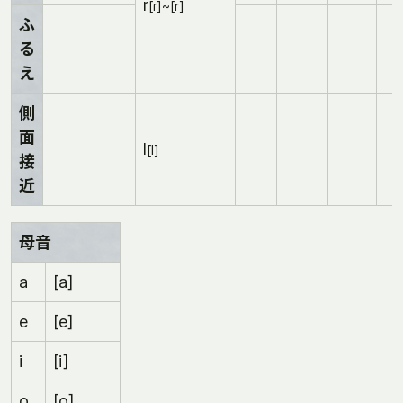
r
[ɾ]~[r]
ふ
る
え
側
面
l
[l]
接
近
母音
a
[a]
e
[e]
i
[i]
o
[o]