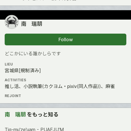
南 瑞朋
Follow
どこかにいる誰かしらです
LIEU
宮城県[規制済み]
ACTIVITIES
推し活、小説執筆(カクヨム・pixiv(同人作品))、麻雀
REJOINT
南 瑞朋
をもっと知る
Тig-mu'ze'uam - PUAFJU'M