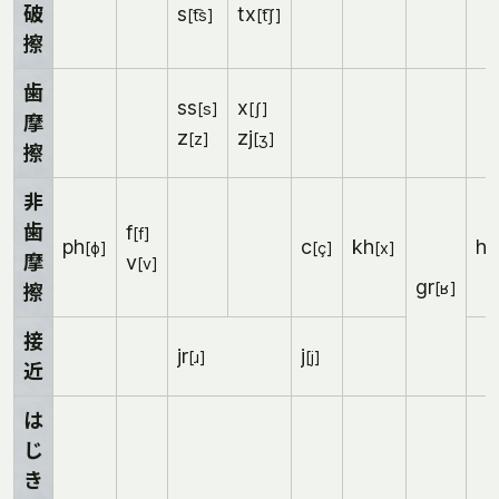
破
s
tx
[t͡s]
[t͡ʃ]
擦
歯
ss
x
[s]
[ʃ]
摩
z
zj
[z]
[ʒ]
擦
非
歯
f
[f]
ph
c
kh
h
[ɸ]
[ç]
[x]
[
摩
v
[v]
gr
[ʁ]
擦
接
jr
j
[ɹ]
[j]
近
は
じ
き