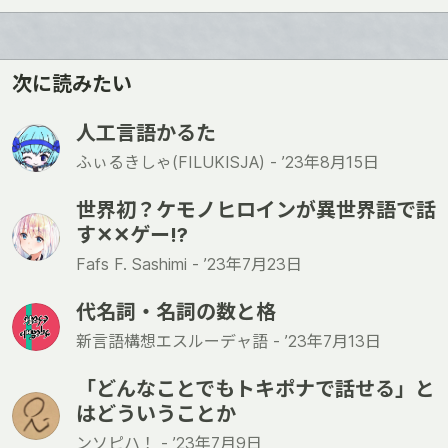
次に読みたい
人工言語かるた
ふぃるきしゃ(FILUKISJA) -
’23年8月15日
世界初？ケモノヒロインが異世界語で話
す✕✕ゲー!?
Fafs F. Sashimi -
’23年7月23日
代名詞・名詞の数と格
新言語構想エスルーデャ語 -
’23年7月13日
「どんなことでもトキポナで話せる」と
はどういうことか
ンソピハ！ -
’23年7月9日