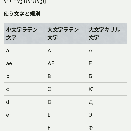
V
+'+V
:[(V
)(V
)]
1
2
1
2
使う文字と規則
小文字ラテン
大文字ラテン
大文字キリル
文字
文字
文字
a
A
А
ae
AE
Е
b
B
Б
c
C
Х'
d
D
Д
e
E
Э
f
F
Ф