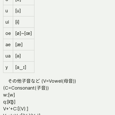
u
[u]
ui
[ɨ]
oe
[ø]~[œ]
ae
[æ]
ua
[ə]
y
[a‿ɪ]
その他子音など (V=Vowel(母音))
(C=Consonant(子音))
w:[w]
q:[k͡β̞]
V+'+C:[(V)ː]