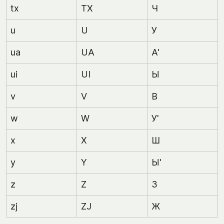
tx
TX
Ч
u
U
У
ua
UA
А'
ui
UI
Ы
v
V
В
w
W
У'
x
X
Ш
y
Y
Ы'
z
Z
З
zj
ZJ
Ж