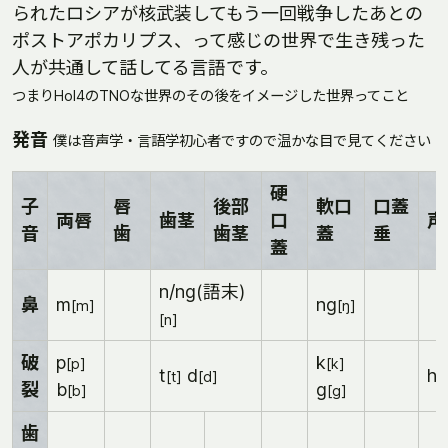
られたロシアが核武装してもう一回戦争したあとの
ポストアポカリプス、って感じの世界で生き残った
人が共通して話してる言語です。
つまりHoI4のTNOな世界のその後をイメージした世界ってこと
発音
僕は音声学・言語学初心者ですので温かな目で見てください
硬
子
唇
後部
軟口
口蓋
両唇
歯茎
口
声
音
歯
歯茎
蓋
垂
蓋
n/ng(語末)
鼻
m
ng
[m]
[ŋ]
[n]
破
p
k
[p]
[k]
t
d
hh
[t]
[d]
裂
b
g
[b]
[g]
歯