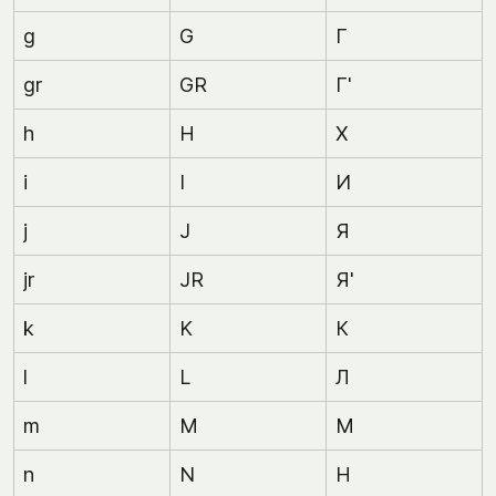
g
G
Г
gr
GR
Г'
h
H
Х
i
I
И
j
J
Я
jr
JR
Я'
k
K
К
l
L
Л
m
M
М
n
N
Н