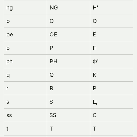
ng
NG
Н'
o
O
О
oe
OE
Ё
p
P
П
ph
PH
Ф'
q
Q
К'
r
R
Р
s
S
Ц
ss
SS
С
t
T
Т