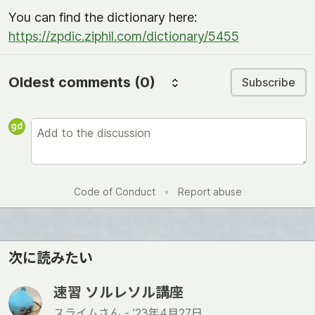
You can find the dictionary here:
https://zpdic.ziphil.com/dictionary/5455
Oldest comments
(0)
Subscribe
Code of Conduct
•
Report abuse
次に読みたい
速習 ソルレソル講座
スライムさん -
’23年4月27日