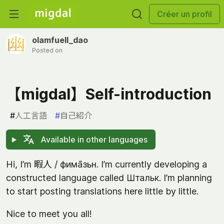
Créer un profil
olamfuell_dao
Posted on
【migdal】Self-introduction
#
人工言語
#
自己紹介
Available in other languages
Hi, I’m 暇人 / фима̄зьн. I’m currently developing a
constructed language called Штальк. I’m planning
to start posting translations here little by little.
Nice to meet you all!