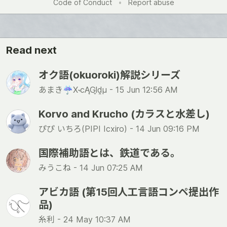
Code of Conduct
•
Report abuse
Read next
オク語(okuoroki)解説シリーズ
あまき☔️X˞cĄGl̬d̯μ -
15 Jun 12:56 AM
Korvo and Krucho (カラスと水差し)
ぴぴ いちろ(PIPI Icxiro) -
14 Jun 09:16 PM
国際補助語とは、鉄道である。
みうこね -
14 Jun 07:25 AM
アビカ語 (第15回人工言語コンペ提出作
品)
糸利 -
24 May 10:37 AM