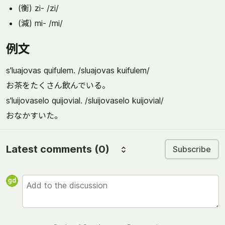
(衡) zi- /zi/
(減) mi- /mi/
例文
s'luajovas quifulem. /sluajovas kuifulem/
お茶をたくさん飲んでいる。
s'luijovaselo quijovial. /sluijovaselo kuijovial/
おなかすいた。
Latest comments
(0)
Subscribe