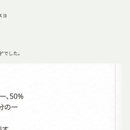
スヨ
半分"でした。