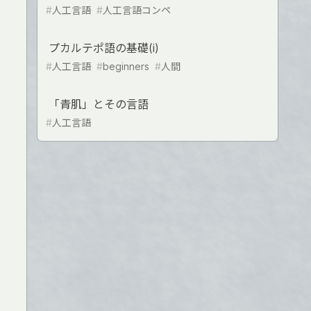
#
人工言語
#
人工言語コンペ
プカルテポ語の基礎(i)
#
人工言語
#
beginners
#
人間
「青肌」とその言語
#
人工言語