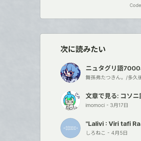
い
Code
ね
次に読みたい
ニュタグリ語700
舞孫弗たつきん。/多久後
文章で見る: コソ
imomoci -
3月17日
"Lalivi : Viri tafi 
しろねこ -
4月5日