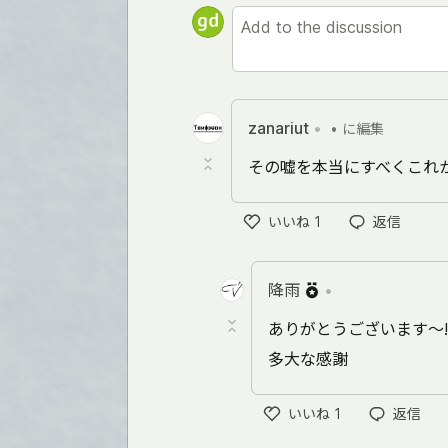
zanariut
•
•
に編集
その嘘を本当にすべくこれ
いいね
1
返信
い
い
ね
降雨
•
ありがとうございます～!
多大な感謝
いいね
1
返信
い