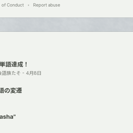
 of Conduct
•
Report abuse
0単語達成！
語族たそ -
4月8日
ニ語の変遷
Raasha"