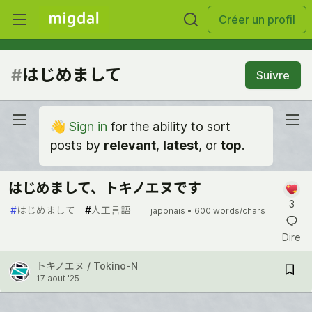
Créer un profil
#
はじめまして
Suivre
👋
Sign in
for the ability to sort
posts by
relevant
,
latest
, or
top
.
はじめまして、トキノエヌです
3
#
はじめまして
#
人工言語
japonais •
600 words/chars
Dire
トキノエヌ / Tokino-N
17 aout '25